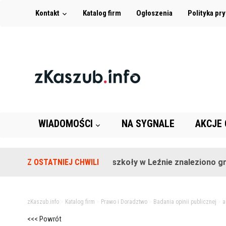
Kontakt
Katalog firm
Ogłoszenia
Polityka pr
WIADOMOŚCI
NA SYGNALE
AKCJE
Z OSTATNIEJ CHWILI
Na terenie szkoły w Leźnie znaleziono granat
zKaszub.info
>
Katalog firm
>
Prawo i Doradztwo
>
Badania opinii publicznej
>
a
<<< Powrót