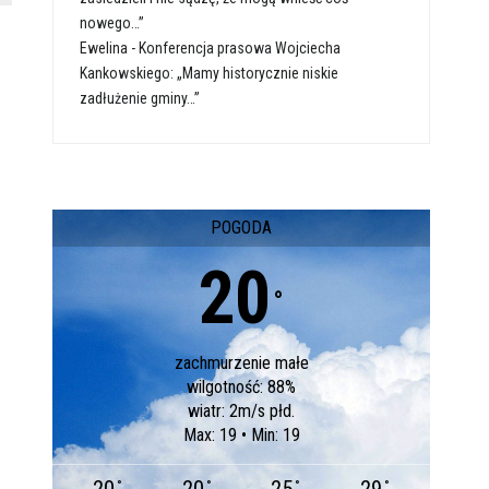
nowego…”
Ewelina
-
Konferencja prasowa Wojciecha
Kankowskiego: „Mamy historycznie niskie
zadłużenie gminy…”
POGODA
20
°
zachmurzenie małe
wilgotność: 88%
wiatr: 2m/s płd.
Max: 19 • Min: 19
°
°
°
°