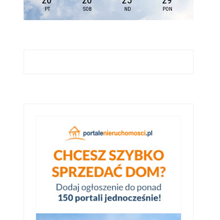
20
20
25
29
PT
SOB
ND
PON