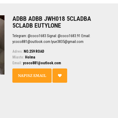
ADBB ADBB JWH018 5CLADBA
5CLADB EUTYLONE
Telegram: @coco1683 Signal: @coco1683.91 Email:
ycoco881@outlook.com lyue3835@gmail.com
Adres:
NO.259 ROAD
Miasto:
Holma
Email:
ycoco881@outlook.com
NAPISZ EMAIL