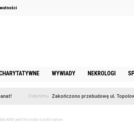
ywatności
 CHARYTATYWNE
WYWIADY
NEKROLOGI
S
!
Zakończono przebudowę ul. Topolowej w
2 lata temu
dbb ADBB jwh018 5cladba 5cladb Eutylone