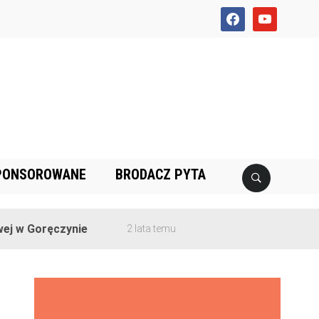
facebook
youtube
PONSOROWANE
BRODACZ PYTA
 Goręczynie
2 lata temu