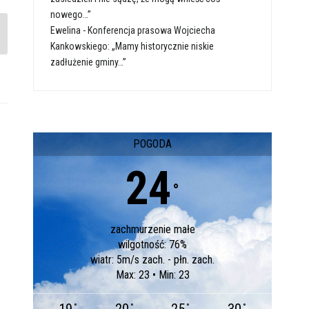
nowego…”
Ewelina
-
Konferencja prasowa Wojciecha
Kankowskiego: „Mamy historycznie niskie
zadłużenie gminy…”
POGODA
24
°
zachmurzenie małe
wilgotność: 76%
wiatr: 5m/s zach. - płn. zach.
Max: 23 • Min: 23
°
°
°
°