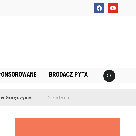
facebook
youtube
PONSOROWANE
BRODACZ PYTA
czynie
2 lata temu