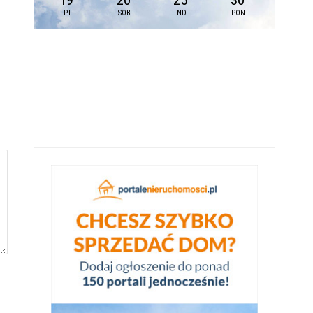
19
20
25
30
PT
SOB
ND
PON