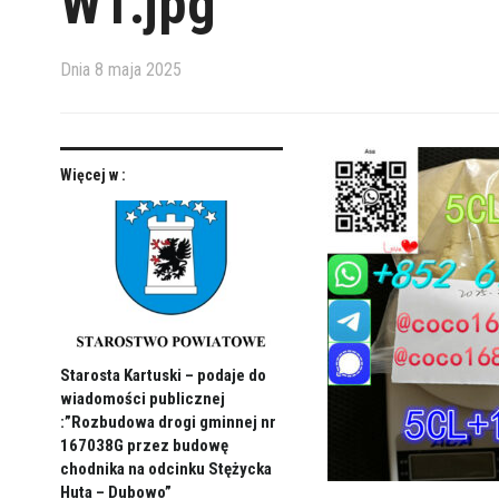
W1.jpg
Dnia
8 maja 2025
Więcej w :
Starosta Kartuski – podaje do
wiadomości publicznej
:”Rozbudowa drogi gminnej nr
167038G przez budowę
chodnika na odcinku Stężycka
Huta – Dubowo”