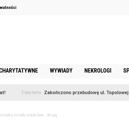
ywatności
 CHARYTATYWNE
WYWIADY
NEKROLOGI
S
Zakończono przebudowę ul. Topolowej w Gorę
2 lata temu
 5cl-adb-a, 5cl-adb, 5cladb Semi
>
W1.jpg