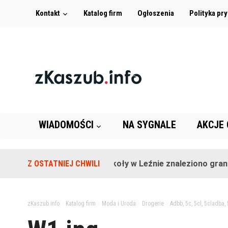
Kontakt
Katalog firm
Ogłoszenia
Polityka pr
WIADOMOŚCI
NA SYGNALE
AKCJE
Z OSTATNIEJ CHWILI
Na terenie szkoły w Leźnie znaleziono granat!
zKaszub.info
>
Katalog firm
>
Moda i Uroda
>
Drogerie
>
Adbb, 5c, 5cl, 5cladba,