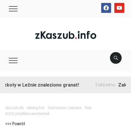
facebook
youtube
zkoły w Leźnie znaleziono granat!
Zakończ
2 lata temu
zKaszub.info
>
Katalog firm
>
Gastronomia i jedzenie
>
Puby
>
5C,5CL,5cladbba/semi-finished
<<< Powrót