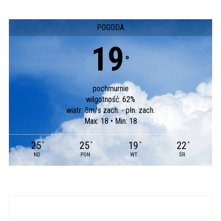
POGODA
19
°
pochmurnie
wilgotność: 62%
wiatr: 5m/s zach. - płn. zach.
Max: 18 • Min: 18
25
25
19
22
°
°
°
°
ND
PON
WT
ŚR