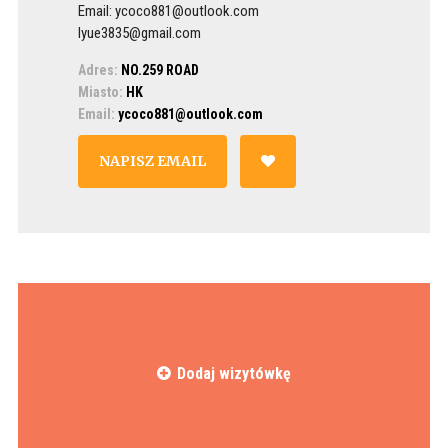
Email: ycoco881@outlook.com
lyue3835@gmail.com
Adres:
NO.259 ROAD
Miasto:
HK
Email:
ycoco881@outlook.com
NAPISZ EMAIL
Dodaj wizytówkę