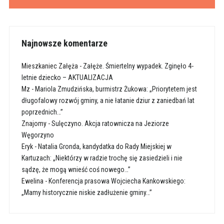
Najnowsze komentarze
Mieszkaniec Załęża
-
Załęże. Śmiertelny wypadek. Zginęło 4-
letnie dziecko – AKTUALIZACJA
Mz
-
Mariola Zmudzińska, burmistrz Żukowa: „Priorytetem jest
długofalowy rozwój gminy, a nie łatanie dziur z zaniedbań lat
poprzednich…”
Znajomy
-
Sulęczyno. Akcja ratownicza na Jeziorze
Węgorzyno
Eryk
-
Natalia Gronda, kandydatka do Rady Miejskiej w
Kartuzach: „Niektórzy w radzie trochę się zasiedzieli i nie
sądzę, że mogą wnieść coś nowego…”
Ewelina
-
Konferencja prasowa Wojciecha Kankowskiego:
„Mamy historycznie niskie zadłużenie gminy…”