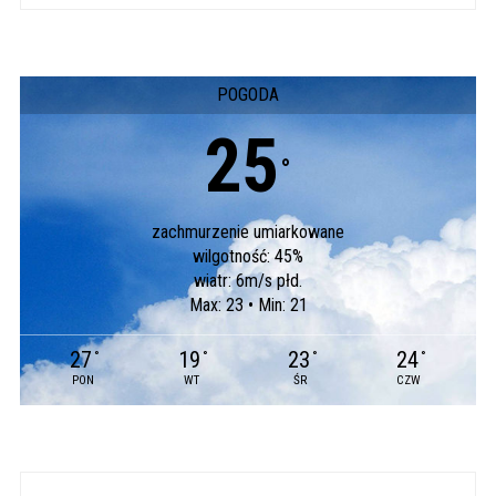
POGODA
25
°
zachmurzenie umiarkowane
wilgotność: 45%
wiatr: 6m/s płd.
Max: 23 • Min: 21
27
19
23
24
°
°
°
°
PON
WT
ŚR
CZW