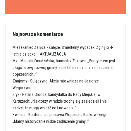
Najnowsze komentarze
Mieszkaniec Załęża
-
Załęże. Śmiertelny wypadek. Zginęło 4-
letnie dziecko – AKTUALIZACJA
Mz
-
Mariola Zmudzińska, burmistrz Żukowa: „Priorytetem jest
długofalowy rozwój gminy, a nie łatanie dziur z zaniedbań lat
poprzednich…”
Znajomy
-
Sulęczyno. Akcja ratownicza na Jeziorze
Węgorzyno
Eryk
-
Natalia Gronda, kandydatka do Rady Miejskiej w
Kartuzach: „Niektórzy w radzie trochę się zasiedzieli i nie
sądzę, że mogą wnieść coś nowego…”
Ewelina
-
Konferencja prasowa Wojciecha Kankowskiego:
„Mamy historycznie niskie zadłużenie gminy…”