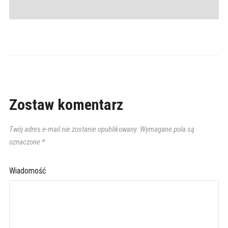
Zostaw komentarz
Twój adres e-mail nie zostanie opublikowany.
Wymagane pola są
oznaczone
*
Wiadomość