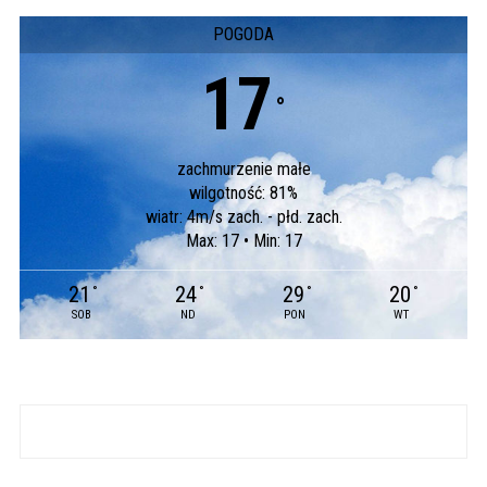
POGODA
17
°
zachmurzenie małe
wilgotność: 81%
wiatr: 4m/s zach. - płd. zach.
Max: 17 • Min: 17
21
24
29
20
°
°
°
°
SOB
ND
PON
WT