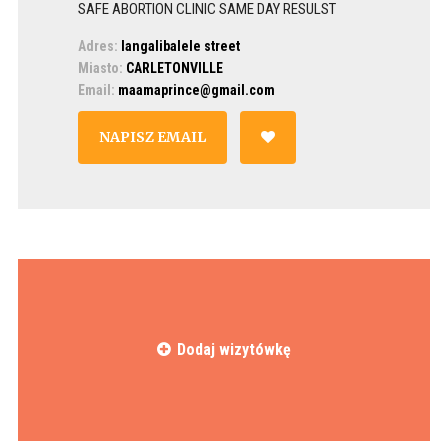
SAFE ABORTION CLINIC SAME DAY RESULST
Adres:
langalibalele street
Miasto:
CARLETONVILLE
Email:
maamaprince@gmail.com
NAPISZ EMAIL
Dodaj wizytówkę