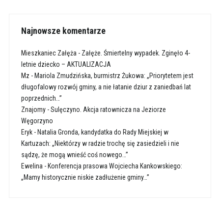
Najnowsze komentarze
Mieszkaniec Załęża
-
Załęże. Śmiertelny wypadek. Zginęło 4-
letnie dziecko – AKTUALIZACJA
Mz
-
Mariola Zmudzińska, burmistrz Żukowa: „Priorytetem jest
długofalowy rozwój gminy, a nie łatanie dziur z zaniedbań lat
poprzednich…”
Znajomy
-
Sulęczyno. Akcja ratownicza na Jeziorze
Węgorzyno
Eryk
-
Natalia Gronda, kandydatka do Rady Miejskiej w
Kartuzach: „Niektórzy w radzie trochę się zasiedzieli i nie
sądzę, że mogą wnieść coś nowego…”
Ewelina
-
Konferencja prasowa Wojciecha Kankowskiego:
„Mamy historycznie niskie zadłużenie gminy…”