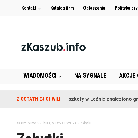
Kontakt
Katalog firm
Ogłoszenia
Polityka pr
WIADOMOŚCI
NA SYGNALE
AKCJE
Z OSTATNIEJ CHWILI
Na terenie szkoły w Leźnie znaleziono granat
zKaszub.info
>
Kultura, Muzyka i Sztuka
>
Zabytki