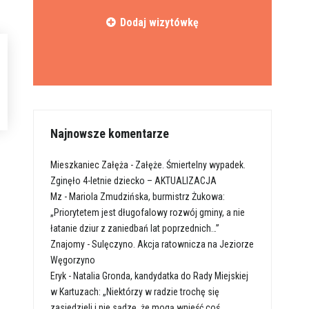
Dodaj wizytówkę
Najnowsze komentarze
Mieszkaniec Załęża
-
Załęże. Śmiertelny wypadek.
Zginęło 4-letnie dziecko – AKTUALIZACJA
Mz
-
Mariola Zmudzińska, burmistrz Żukowa:
„Priorytetem jest długofalowy rozwój gminy, a nie
łatanie dziur z zaniedbań lat poprzednich…”
Znajomy
-
Sulęczyno. Akcja ratownicza na Jeziorze
Węgorzyno
Eryk
-
Natalia Gronda, kandydatka do Rady Miejskiej
w Kartuzach: „Niektórzy w radzie trochę się
zasiedzieli i nie sądzę, że mogą wnieść coś