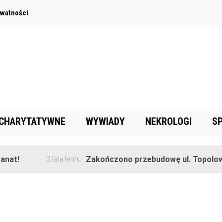
ywatności
 CHARYTATYWNE
WYWIADY
NEKROLOGI
S
!
Zakończono przebudowę ul. Topolowej w
2 lata temu