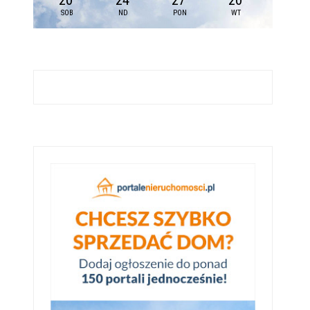
20
24
27
20
SOB
ND
PON
WT