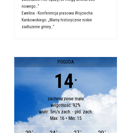
nowego…”
Ewelina
-
Konferencja prasowa Wojciecha
Kankowskiego: „Mamy historycznie niskie
zadłużenie gminy…”
POGODA
14
°
zachmurzenie małe
wilgotność: 92%
wiatr: 5m/s zach. - płd. zach.
Max: 16 • Min: 15
°
°
°
°