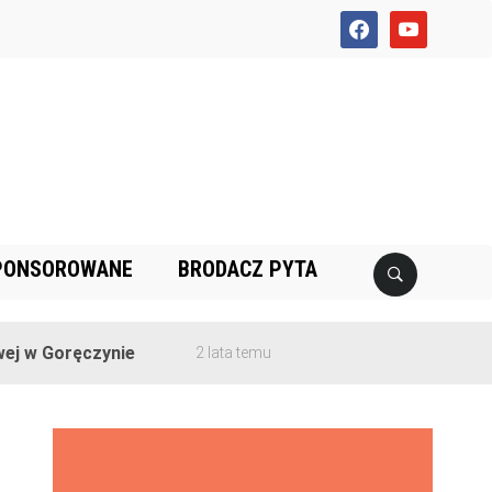
facebook
youtube
PONSOROWANE
BRODACZ PYTA
 Goręczynie
2 lata temu