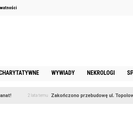
ywatności
 CHARYTATYWNE
WYWIADY
NEKROLOGI
S
!
Zakończono przebudowę ul. Topolowej w
2 lata temu