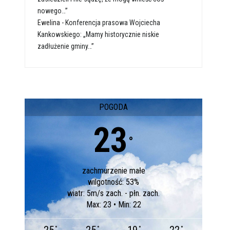
nowego…”
Ewelina
-
Konferencja prasowa Wojciecha
Kankowskiego: „Mamy historycznie niskie
zadłużenie gminy…”
POGODA
23
°
zachmurzenie małe
wilgotność: 53%
wiatr: 5m/s zach. - płn. zach.
Max: 23 • Min: 22
°
°
°
°