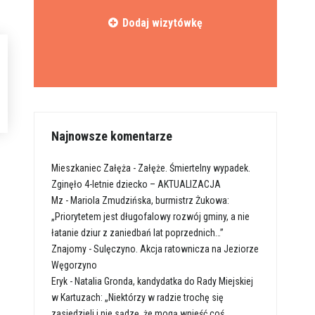
Dodaj wizytówkę
Najnowsze komentarze
Mieszkaniec Załęża
-
Załęże. Śmiertelny wypadek.
Zginęło 4-letnie dziecko – AKTUALIZACJA
Mz
-
Mariola Zmudzińska, burmistrz Żukowa:
„Priorytetem jest długofalowy rozwój gminy, a nie
łatanie dziur z zaniedbań lat poprzednich…”
Znajomy
-
Sulęczyno. Akcja ratownicza na Jeziorze
Węgorzyno
Eryk
-
Natalia Gronda, kandydatka do Rady Miejskiej
w Kartuzach: „Niektórzy w radzie trochę się
zasiedzieli i nie sądzę, że mogą wnieść coś