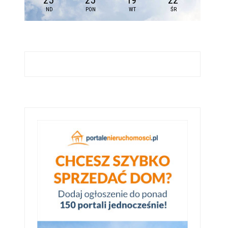
25
25
19
22
ND
PON
WT
ŚR