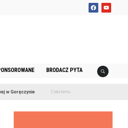
facebook
youtube
PONSOROWANE
BRODACZ PYTA
 Goręczynie
2 lata temu