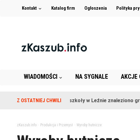
Kontakt
Katalog firm
Ogłoszenia
Polityka pr
WIADOMOŚCI
NA SYGNALE
AKCJE
Z OSTATNIEJ CHWILI
Na terenie szkoły w Leźnie znaleziono granat
zKaszub.info
>
Produkcja i Przemysł
>
Wyroby hutnicze