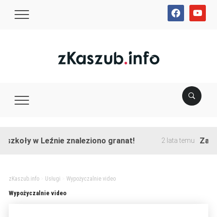
facebook
youtube
szkoły w Leźnie znaleziono granat!
Zakońc
2 lata temu
zKaszub.info
>
Usługi
>
Wypożyczalnie video
Wypożyczalnie video