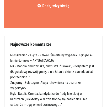
Dodaj wizytówkę
Najnowsze komentarze
Mieszkaniec Załęża
-
Załęże. Śmiertelny wypadek. Zginęło 4-
letnie dziecko – AKTUALIZACJA
Mz
-
Mariola Zmudzińska, burmistrz Żukowa: „Priorytetem jest
długofalowy rozwój gminy, a nie łatanie dziur z zaniedbań lat
poprzednich…”
Znajomy
-
Sulęczyno. Akcja ratownicza na Jeziorze
Węgorzyno
Eryk
-
Natalia Gronda, kandydatka do Rady Miejskiej w
Kartuzach: „Niektórzy w radzie trochę się zasiedzieli i nie
sądzę, że mogą wnieść coś nowego…”