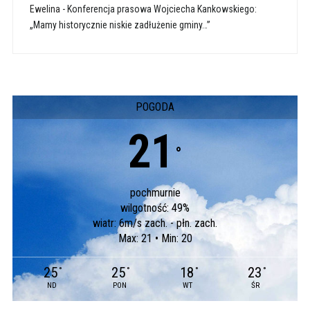
Ewelina
-
Konferencja prasowa Wojciecha Kankowskiego:
„Mamy historycznie niskie zadłużenie gminy…”
POGODA
21
°
pochmurnie
wilgotność: 49%
wiatr: 6m/s zach. - płn. zach.
Max: 21 • Min: 20
25
25
18
23
°
°
°
°
ND
PON
WT
ŚR