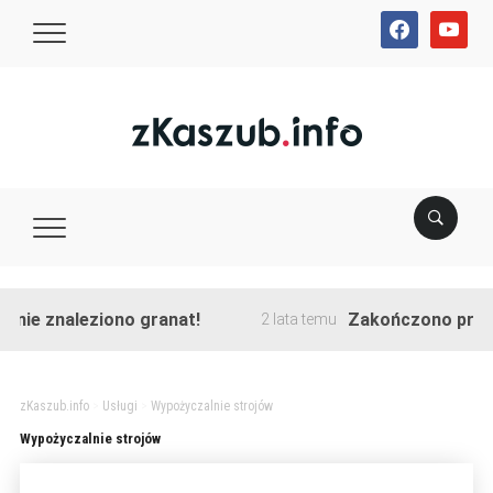
facebook
youtube
nie znaleziono granat!
Zakończono przebud
2 lata temu
zKaszub.info
>
Usługi
>
Wypożyczalnie strojów
Wypożyczalnie strojów