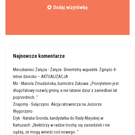
Dodaj wizytówkę
Najnowsze komentarze
Mieszkaniec Załęża
-
Załęże. Śmiertelny wypadek. Zginęło 4-
letnie dziecko – AKTUALIZACJA
Mz
-
Mariola Zmudzińska, burmistrz Żukowa: „Priorytetem jest
długofalowy rozwój gminy, a nie łatanie dziur z zaniedbań lat
poprzednich…”
Znajomy
-
Sulęczyno. Akcja ratownicza na Jeziorze
Węgorzyno
Eryk
-
Natalia Gronda, kandydatka do Rady Miejskiej w
Kartuzach: „Niektórzy w radzie trochę się zasiedzieli i nie
sądzę, że mogą wnieść coś nowego…”