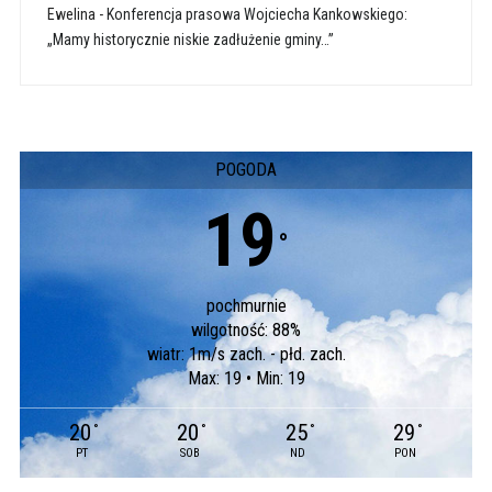
Ewelina
-
Konferencja prasowa Wojciecha Kankowskiego:
„Mamy historycznie niskie zadłużenie gminy…”
POGODA
19
°
pochmurnie
wilgotność: 88%
wiatr: 1m/s zach. - płd. zach.
Max: 19 • Min: 19
20
20
25
29
°
°
°
°
PT
SOB
ND
PON