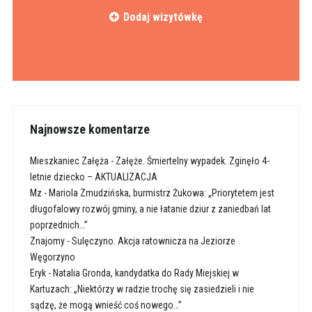
Dodaj wizytówkę
Najnowsze komentarze
Mieszkaniec Załęża
-
Załęże. Śmiertelny wypadek. Zginęło 4-
letnie dziecko – AKTUALIZACJA
Mz
-
Mariola Zmudzińska, burmistrz Żukowa: „Priorytetem jest
długofalowy rozwój gminy, a nie łatanie dziur z zaniedbań lat
poprzednich…”
Znajomy
-
Sulęczyno. Akcja ratownicza na Jeziorze
Węgorzyno
Eryk
-
Natalia Gronda, kandydatka do Rady Miejskiej w
Kartuzach: „Niektórzy w radzie trochę się zasiedzieli i nie
sądzę, że mogą wnieść coś nowego…”