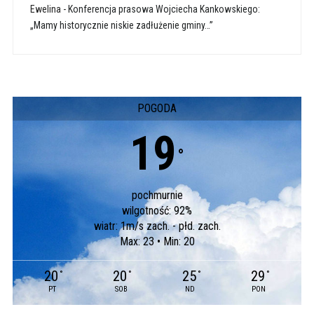
Ewelina
-
Konferencja prasowa Wojciecha Kankowskiego:
„Mamy historycznie niskie zadłużenie gminy…”
POGODA
19
°
pochmurnie
wilgotność: 92%
wiatr: 1m/s zach. - płd. zach.
Max: 23 • Min: 20
20
20
25
29
°
°
°
°
PT
SOB
ND
PON