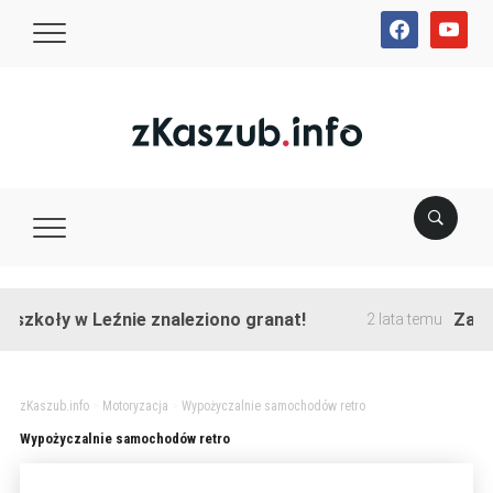
facebook
youtube
szkoły w Leźnie znaleziono granat!
Zakońc
2 lata temu
zKaszub.info
>
Motoryzacja
>
Wypożyczalnie samochodów retro
Wypożyczalnie samochodów retro