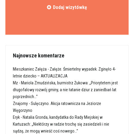
Dodaj wizytówkę
Najnowsze komentarze
Mieszkaniec Załęża
-
Załęże. Śmiertelny wypadek. Zginęło 4-
letnie dziecko – AKTUALIZACJA
Mz
-
Mariola Zmudzińska, burmistrz Żukowa: „Priorytetem jest
długofalowy rozwój gminy, a nie łatanie dziur z zaniedbań lat
poprzednich…”
Znajomy
-
Sulęczyno. Akcja ratownicza na Jeziorze
Węgorzyno
Eryk
-
Natalia Gronda, kandydatka do Rady Miejskiej w
Kartuzach: „Niektórzy w radzie trochę się zasiedzieli i nie
sądzę, że mogą wnieść coś nowego…”