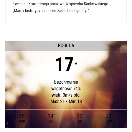
Ewelina
-
Konferencja prasowa Wojciecha Kankowskiego:
„Mamy historycznie niskie zadłużenie gminy…”
POGODA
17
°
bezchmurnie
wilgotność: 74%
wiatr: 3m/s płd.
Max: 21 • Min: 18
25
19
23
22
°
°
°
°
PON
WT
ŚR
CZW