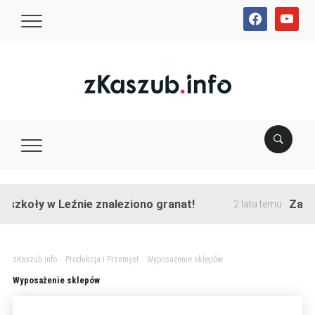
facebook
youtube
szkoły w Leźnie znaleziono granat!
Zakońc
2 lata temu
zKaszub.info
>
Produkcja i Przemysł
>
Wyposażenie sklepów
Wyposażenie sklepów