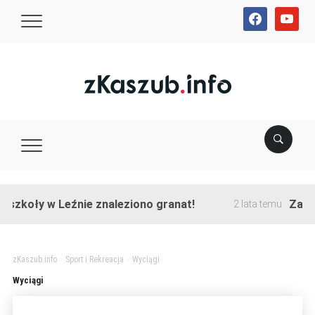
facebook
youtube
szkoły w Leźnie znaleziono granat!
Zakońc
2 lata temu
zKaszub.info
>
Sport i Rekreacja
>
Wyciągi
Wyciągi