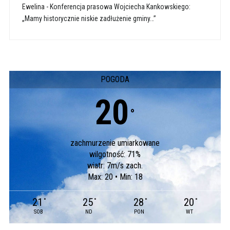
Ewelina
-
Konferencja prasowa Wojciecha Kankowskiego:
„Mamy historycznie niskie zadłużenie gminy…”
POGODA
20
°
zachmurzenie umiarkowane
wilgotność: 71%
wiatr: 7m/s zach.
Max: 20 • Min: 18
21
25
28
20
°
°
°
°
SOB
ND
PON
WT