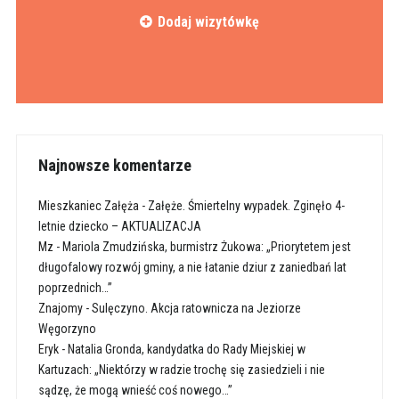
Dodaj wizytówkę
Najnowsze komentarze
Mieszkaniec Załęża
-
Załęże. Śmiertelny wypadek. Zginęło 4-
letnie dziecko – AKTUALIZACJA
Mz
-
Mariola Zmudzińska, burmistrz Żukowa: „Priorytetem jest
długofalowy rozwój gminy, a nie łatanie dziur z zaniedbań lat
poprzednich…”
Znajomy
-
Sulęczyno. Akcja ratownicza na Jeziorze
Węgorzyno
Eryk
-
Natalia Gronda, kandydatka do Rady Miejskiej w
Kartuzach: „Niektórzy w radzie trochę się zasiedzieli i nie
sądzę, że mogą wnieść coś nowego…”