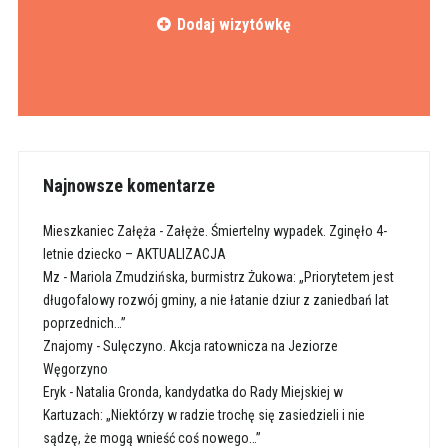
Dodaj wizytówkę
Najnowsze komentarze
Mieszkaniec Załęża
-
Załęże. Śmiertelny wypadek. Zginęło 4-
letnie dziecko – AKTUALIZACJA
Mz
-
Mariola Zmudzińska, burmistrz Żukowa: „Priorytetem jest
długofalowy rozwój gminy, a nie łatanie dziur z zaniedbań lat
poprzednich…”
Znajomy
-
Sulęczyno. Akcja ratownicza na Jeziorze
Węgorzyno
Eryk
-
Natalia Gronda, kandydatka do Rady Miejskiej w
Kartuzach: „Niektórzy w radzie trochę się zasiedzieli i nie
sądzę, że mogą wnieść coś nowego…”