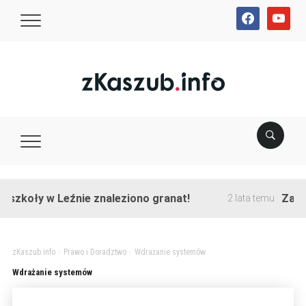
facebook
youtube
 szkoły w Leźnie znaleziono granat!
Zakońc
2 lata temu
zKaszub.info
>
Prawo i Doradztwo
>
Wdrażanie systemów
Wdrażanie systemów