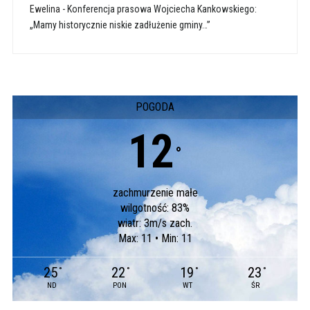
Ewelina
-
Konferencja prasowa Wojciecha Kankowskiego:
„Mamy historycznie niskie zadłużenie gminy…”
POGODA
12
°
zachmurzenie małe
wilgotność: 83%
wiatr: 3m/s zach.
Max: 11 • Min: 11
25
22
19
23
°
°
°
°
ND
PON
WT
ŚR