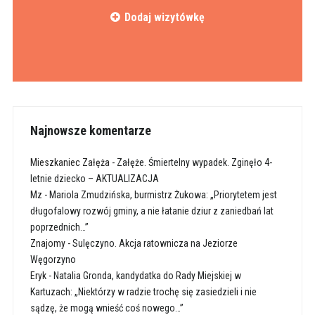
Dodaj wizytówkę
Najnowsze komentarze
Mieszkaniec Załęża
-
Załęże. Śmiertelny wypadek. Zginęło 4-
letnie dziecko – AKTUALIZACJA
Mz
-
Mariola Zmudzińska, burmistrz Żukowa: „Priorytetem jest
długofalowy rozwój gminy, a nie łatanie dziur z zaniedbań lat
poprzednich…”
Znajomy
-
Sulęczyno. Akcja ratownicza na Jeziorze
Węgorzyno
Eryk
-
Natalia Gronda, kandydatka do Rady Miejskiej w
Kartuzach: „Niektórzy w radzie trochę się zasiedzieli i nie
sądzę, że mogą wnieść coś nowego…”