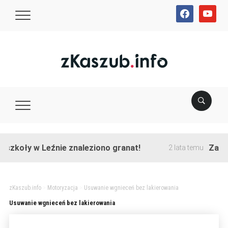
facebook
youtube
szkoły w Leźnie znaleziono granat!
Zakońc
2 lata temu
zKaszub.info
>
Motoryzacja
>
Usuwanie wgnieceń bez lakierowania
Usuwanie wgnieceń bez lakierowania