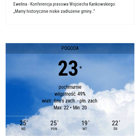
Ewelina
-
Konferencja prasowa Wojciecha Kankowskiego:
„Mamy historycznie niskie zadłużenie gminy…”
POGODA
23
°
pochmurnie
wilgotność: 49%
wiatr: 6m/s zach. - płn. zach.
Max: 22 • Min: 20
25
25
19
22
°
°
°
°
ND
PON
WT
ŚR