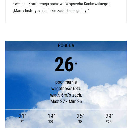
Ewelina
-
Konferencja prasowa Wojciecha Kankowskiego:
„Mamy historycznie niskie zadłużenie gminy…”
POGODA
26
°
pochmurnie
wilgotność: 68%
wiatr: 6m/s zach.
Max: 27 • Min: 26
21
19
25
29
°
°
°
°
PT
SOB
ND
PON