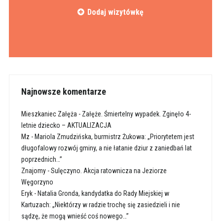
Dodaj wizytówkę
Najnowsze komentarze
Mieszkaniec Załęża
-
Załęże. Śmiertelny wypadek. Zginęło 4-
letnie dziecko – AKTUALIZACJA
Mz
-
Mariola Zmudzińska, burmistrz Żukowa: „Priorytetem jest
długofalowy rozwój gminy, a nie łatanie dziur z zaniedbań lat
poprzednich…”
Znajomy
-
Sulęczyno. Akcja ratownicza na Jeziorze
Węgorzyno
Eryk
-
Natalia Gronda, kandydatka do Rady Miejskiej w
Kartuzach: „Niektórzy w radzie trochę się zasiedzieli i nie
sądzę, że mogą wnieść coś nowego…”