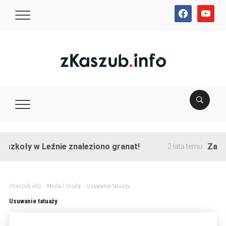
facebook
youtube
szkoły w Leźnie znaleziono granat!
Zakońc
2 lata temu
zKaszub.info
>
Moda i Uroda
>
Usuwanie tatuaży
Usuwanie tatuaży