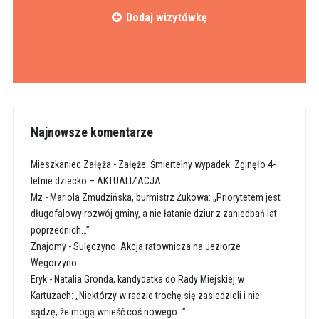
Dodaj wizytówkę
Najnowsze komentarze
Mieszkaniec Załęża
-
Załęże. Śmiertelny wypadek. Zginęło 4-
letnie dziecko – AKTUALIZACJA
Mz
-
Mariola Zmudzińska, burmistrz Żukowa: „Priorytetem jest
długofalowy rozwój gminy, a nie łatanie dziur z zaniedbań lat
poprzednich…”
Znajomy
-
Sulęczyno. Akcja ratownicza na Jeziorze
Węgorzyno
Eryk
-
Natalia Gronda, kandydatka do Rady Miejskiej w
Kartuzach: „Niektórzy w radzie trochę się zasiedzieli i nie
sądzę, że mogą wnieść coś nowego…”