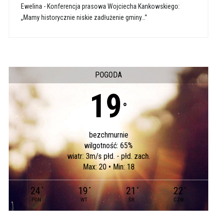
Ewelina
-
Konferencja prasowa Wojciecha Kankowskiego:
„Mamy historycznie niskie zadłużenie gminy…”
POGODA
19
°
bezchmurnie
wilgotność: 65%
wiatr: 3m/s płd. - płd. zach.
Max: 20 • Min: 18
24
19
21
22
°
°
°
°
PON
WT
ŚR
CZW