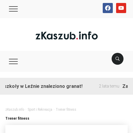
facebook
youtube
szkoły w Leźnie znaleziono granat!
Zakońc
2 lata temu
zKaszub.info
>
Sport i Rekreacja
>
Trener fitness
Trener fitness