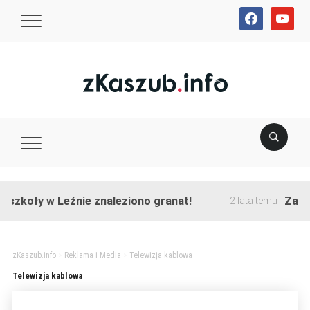
facebook
youtube
szkoły w Leźnie znaleziono granat!
Zakońc
2 lata temu
zKaszub.info
>
Reklama i Media
>
Telewizja kablowa
Telewizja kablowa