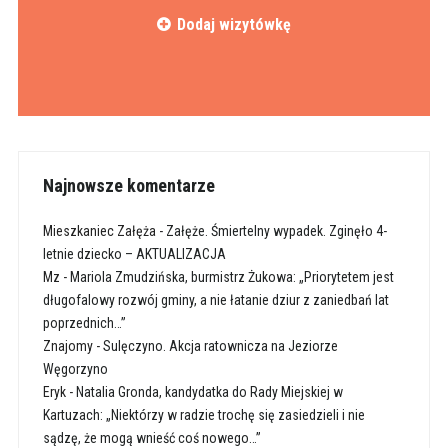
Dodaj wizytówkę
Najnowsze komentarze
Mieszkaniec Załęża
-
Załęże. Śmiertelny wypadek. Zginęło 4-
letnie dziecko – AKTUALIZACJA
Mz
-
Mariola Zmudzińska, burmistrz Żukowa: „Priorytetem jest
długofalowy rozwój gminy, a nie łatanie dziur z zaniedbań lat
poprzednich…”
Znajomy
-
Sulęczyno. Akcja ratownicza na Jeziorze
Węgorzyno
Eryk
-
Natalia Gronda, kandydatka do Rady Miejskiej w
Kartuzach: „Niektórzy w radzie trochę się zasiedzieli i nie
sądzę, że mogą wnieść coś nowego…”