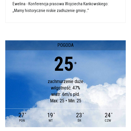
Ewelina
-
Konferencja prasowa Wojciecha Kankowskiego:
„Mamy historycznie niskie zadłużenie gminy…”
POGODA
25
°
zachmurzenie duże
wilgotność: 47%
wiatr: 6m/s płd.
Max: 25 • Min: 25
27
19
23
24
°
°
°
°
PON
WT
ŚR
CZW