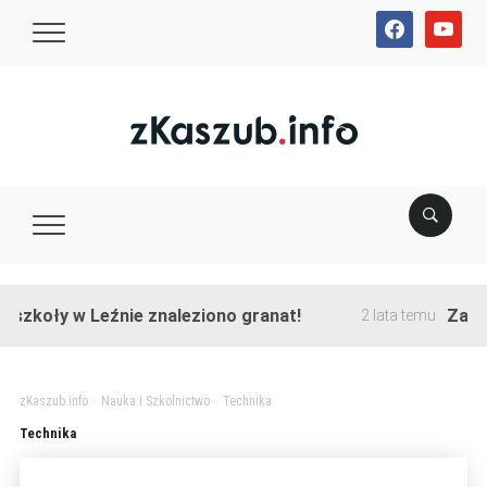
facebook
youtube
szkoły w Leźnie znaleziono granat!
Zakońc
2 lata temu
zKaszub.info
>
Nauka i Szkolnictwo
>
Technika
Technika