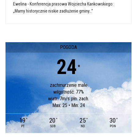
Ewelina
-
Konferencja prasowa Wojciecha Kankowskiego:
„Mamy historycznie niskie zadłużenie gminy…”
POGODA
24
°
zachmurzenie małe
wilgotność: 77%
wiatr: 7m/s płn. zach.
Max: 25 • Min: 24
19
20
25
30
°
°
°
°
PT
SOB
ND
PON