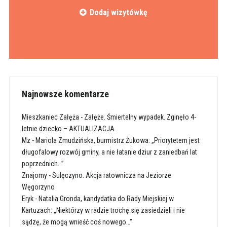
Dodaj wizytówkę
Najnowsze komentarze
Mieszkaniec Załęża
-
Załęże. Śmiertelny wypadek. Zginęło 4-
letnie dziecko – AKTUALIZACJA
Mz
-
Mariola Zmudzińska, burmistrz Żukowa: „Priorytetem jest
długofalowy rozwój gminy, a nie łatanie dziur z zaniedbań lat
poprzednich…”
Znajomy
-
Sulęczyno. Akcja ratownicza na Jeziorze
Węgorzyno
Eryk
-
Natalia Gronda, kandydatka do Rady Miejskiej w
Kartuzach: „Niektórzy w radzie trochę się zasiedzieli i nie
sądzę, że mogą wnieść coś nowego…”