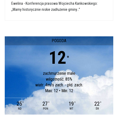
Ewelina
-
Konferencja prasowa Wojciecha Kankowskiego:
„Mamy historycznie niskie zadłużenie gminy…”
POGODA
12
°
zachmurzenie małe
wilgotność: 85%
wiatr: 4m/s zach. - płd. zach.
Max: 12 • Min: 12
25
27
19
22
°
°
°
°
ND
PON
WT
ŚR