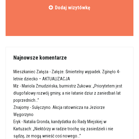
Dodaj wizytówkę
Najnowsze komentarze
Mieszkaniec Załęża
-
Załęże. Śmiertelny wypadek. Zginęło 4-
letnie dziecko – AKTUALIZACJA
Mz
-
Mariola Zmudzińska, burmistrz Żukowa: „Priorytetem jest
długofalowy rozwój gminy, a nie łatanie dziur z zaniedbań lat
poprzednich…”
Znajomy
-
Sulęczyno. Akcja ratownicza na Jeziorze
Węgorzyno
Eryk
-
Natalia Gronda, kandydatka do Rady Miejskiej w
Kartuzach: „Niektórzy w radzie trochę się zasiedzieli i nie
sądzę, że mogą wnieść coś nowego…”