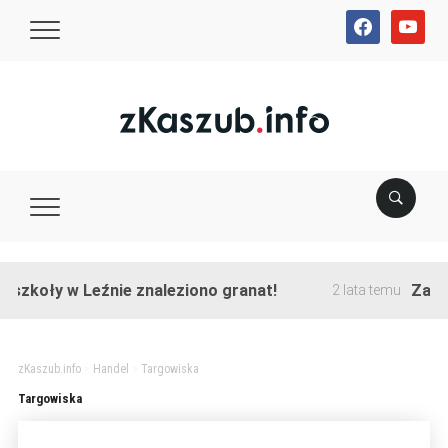
facebook
youtube
szkoły w Leźnie znaleziono granat!
Zakońc
2 lata temu
zKaszub.info
>
Handel
>
Targowiska
Targowiska