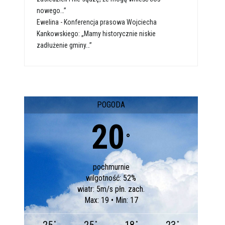
nowego…”
Ewelina
-
Konferencja prasowa Wojciecha
Kankowskiego: „Mamy historycznie niskie
zadłużenie gminy…”
POGODA
20
°
pochmurnie
wilgotność: 52%
wiatr: 5m/s płn. zach.
Max: 19 • Min: 17
°
°
°
°