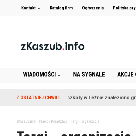
Kontakt
Katalog firm
Ogłoszenia
Polityka pr
WIADOMOŚCI
NA SYGNALE
AKCJE
Z OSTATNIEJ CHWILI
Na terenie szkoły w Leźnie znaleziono granat
zKaszub.info
>
Prawo i Doradztwo
>
Targi - organizacja