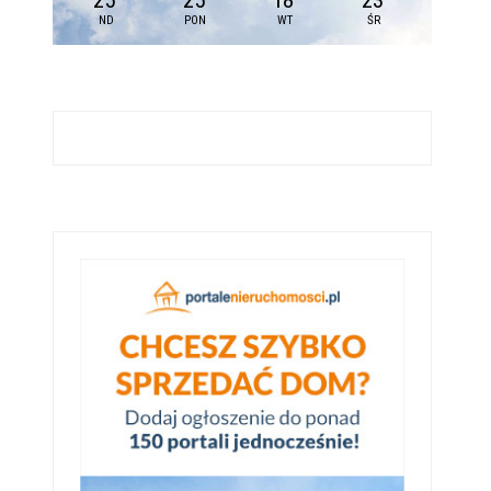
25
25
18
23
ND
PON
WT
ŚR