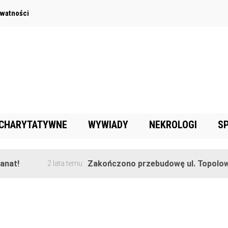
ywatności
 CHARYTATYWNE
WYWIADY
NEKROLOGI
S
!
Zakończono przebudowę ul. Topolowej w
2 lata temu