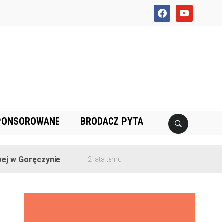
facebook
youtube
PONSOROWANE
BRODACZ PYTA
 Goręczynie
2 lata temu