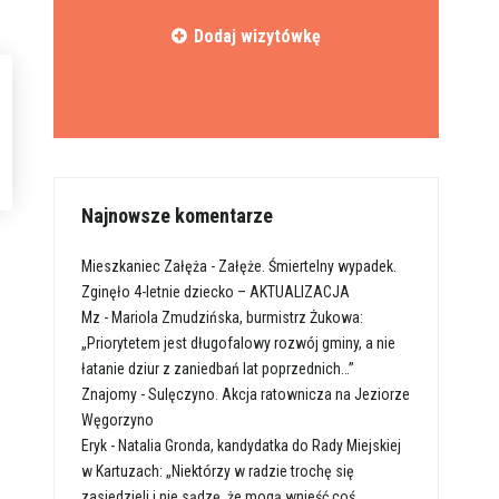
Dodaj wizytówkę
Najnowsze komentarze
Mieszkaniec Załęża
-
Załęże. Śmiertelny wypadek.
Zginęło 4-letnie dziecko – AKTUALIZACJA
Mz
-
Mariola Zmudzińska, burmistrz Żukowa:
„Priorytetem jest długofalowy rozwój gminy, a nie
łatanie dziur z zaniedbań lat poprzednich…”
Znajomy
-
Sulęczyno. Akcja ratownicza na Jeziorze
Węgorzyno
Eryk
-
Natalia Gronda, kandydatka do Rady Miejskiej
w Kartuzach: „Niektórzy w radzie trochę się
zasiedzieli i nie sądzę, że mogą wnieść coś