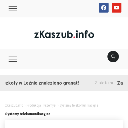
facebook
youtube
szkoły w Leźnie znaleziono granat!
Zakońc
2 lata temu
zKaszub.info
>
Produkcja i Przemysł
>
Systemy telekomunikacyjne
Systemy telekomunikacyjne