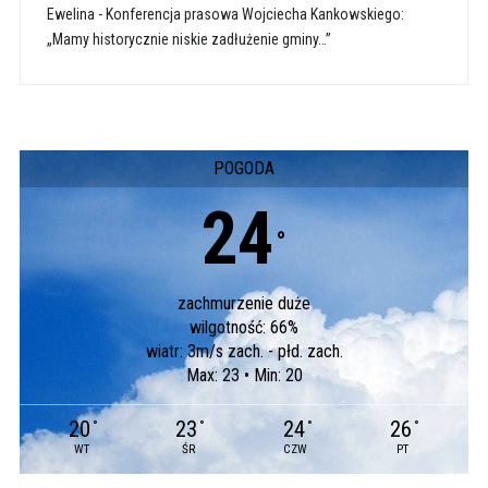
Ewelina
-
Konferencja prasowa Wojciecha Kankowskiego:
„Mamy historycznie niskie zadłużenie gminy…”
POGODA
24
°
zachmurzenie duże
wilgotność: 66%
wiatr: 3m/s zach. - płd. zach.
Max: 23 • Min: 20
20
23
24
26
°
°
°
°
WT
ŚR
CZW
PT