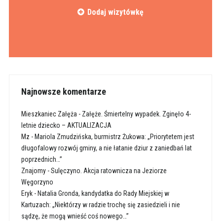
Dodaj wizytówkę
Najnowsze komentarze
Mieszkaniec Załęża
-
Załęże. Śmiertelny wypadek. Zginęło 4-
letnie dziecko – AKTUALIZACJA
Mz
-
Mariola Zmudzińska, burmistrz Żukowa: „Priorytetem jest
długofalowy rozwój gminy, a nie łatanie dziur z zaniedbań lat
poprzednich…”
Znajomy
-
Sulęczyno. Akcja ratownicza na Jeziorze
Węgorzyno
Eryk
-
Natalia Gronda, kandydatka do Rady Miejskiej w
Kartuzach: „Niektórzy w radzie trochę się zasiedzieli i nie
sądzę, że mogą wnieść coś nowego…”