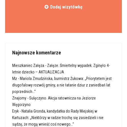
Dodaj wizytówkę
Najnowsze komentarze
Mieszkaniec Załęża
-
Załęże. Śmiertelny wypadek. Zginęło 4-
letnie dziecko – AKTUALIZACJA
Mz
-
Mariola Zmudzińska, burmistrz Żukowa: „Priorytetem jest
długofalowy rozwój gminy, a nie łatanie dziur z zaniedbań lat
poprzednich…”
Znajomy
-
Sulęczyno. Akcja ratownicza na Jeziorze
Węgorzyno
Eryk
-
Natalia Gronda, kandydatka do Rady Miejskiej w
Kartuzach: „Niektórzy w radzie trochę się zasiedzieli i nie
sądzę, że mogą wnieść coś nowego…”