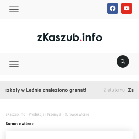
facebook
youtube
szkoły w Leźnie znaleziono granat!
Zakońc
2 lata temu
zKaszub.info
>
Produkcja i Przemysł
>
Surowce wtórne
Surowce wtórne