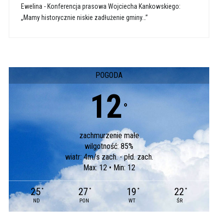
Ewelina
-
Konferencja prasowa Wojciecha Kankowskiego:
„Mamy historycznie niskie zadłużenie gminy…”
POGODA
12
°
zachmurzenie małe
wilgotność: 85%
wiatr: 4m/s zach. - płd. zach.
Max: 12 • Min: 12
25
27
19
22
°
°
°
°
ND
PON
WT
ŚR