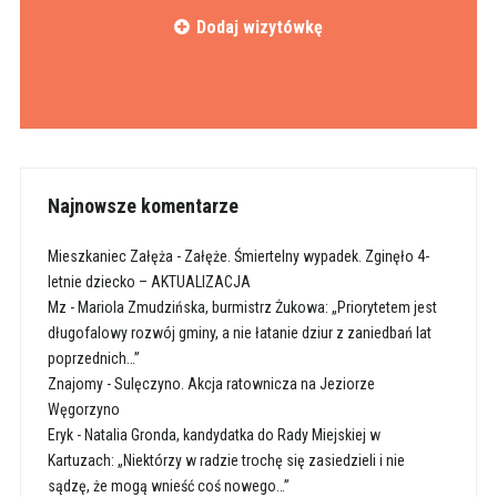
Dodaj wizytówkę
Najnowsze komentarze
Mieszkaniec Załęża
-
Załęże. Śmiertelny wypadek. Zginęło 4-
letnie dziecko – AKTUALIZACJA
Mz
-
Mariola Zmudzińska, burmistrz Żukowa: „Priorytetem jest
długofalowy rozwój gminy, a nie łatanie dziur z zaniedbań lat
poprzednich…”
Znajomy
-
Sulęczyno. Akcja ratownicza na Jeziorze
Węgorzyno
Eryk
-
Natalia Gronda, kandydatka do Rady Miejskiej w
Kartuzach: „Niektórzy w radzie trochę się zasiedzieli i nie
sądzę, że mogą wnieść coś nowego…”