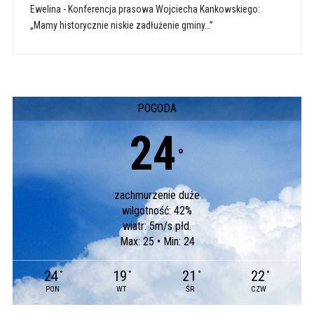
Ewelina
-
Konferencja prasowa Wojciecha Kankowskiego:
„Mamy historycznie niskie zadłużenie gminy…”
POGODA
24
°
zachmurzenie duże
wilgotność: 42%
wiatr: 5m/s płd.
Max: 25 • Min: 24
24
19
21
22
°
°
°
°
PON
WT
ŚR
CZW