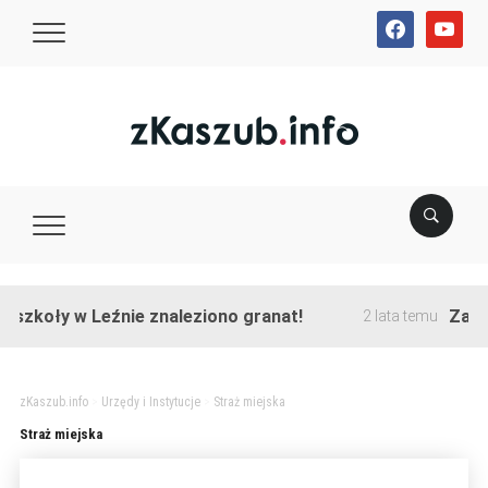
facebook
youtube
szkoły w Leźnie znaleziono granat!
Zakońc
2 lata temu
zKaszub.info
>
Urzędy i Instytucje
>
Straż miejska
Straż miejska