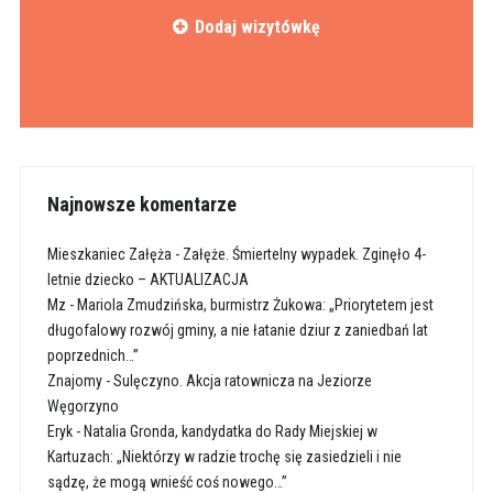
Dodaj wizytówkę
Najnowsze komentarze
Mieszkaniec Załęża
-
Załęże. Śmiertelny wypadek. Zginęło 4-
letnie dziecko – AKTUALIZACJA
Mz
-
Mariola Zmudzińska, burmistrz Żukowa: „Priorytetem jest
długofalowy rozwój gminy, a nie łatanie dziur z zaniedbań lat
poprzednich…”
Znajomy
-
Sulęczyno. Akcja ratownicza na Jeziorze
Węgorzyno
Eryk
-
Natalia Gronda, kandydatka do Rady Miejskiej w
Kartuzach: „Niektórzy w radzie trochę się zasiedzieli i nie
sądzę, że mogą wnieść coś nowego…”