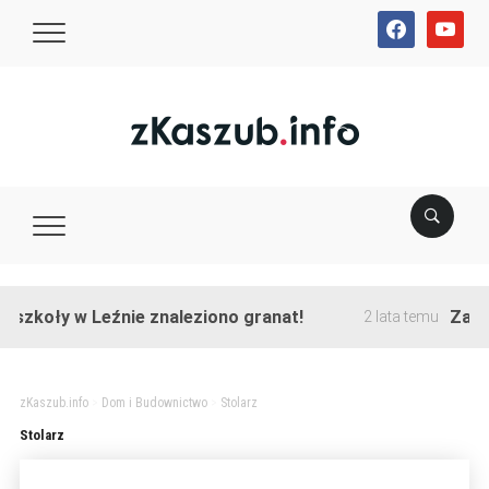
facebook
youtube
 szkoły w Leźnie znaleziono granat!
Zakońc
2 lata temu
zKaszub.info
>
Dom i Budownictwo
>
Stolarz
Stolarz