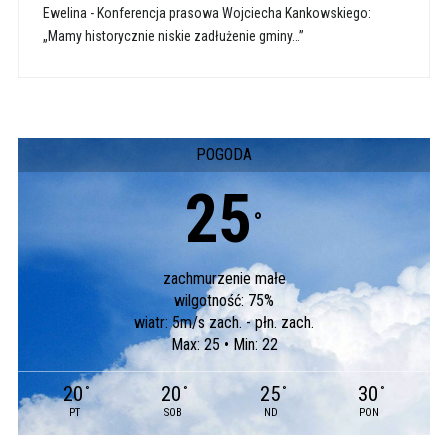
Ewelina
-
Konferencja prasowa Wojciecha Kankowskiego:
„Mamy historycznie niskie zadłużenie gminy…”
POGODA
25
°
zachmurzenie małe
wilgotność: 75%
wiatr: 5m/s zach. - płn. zach.
Max: 25 • Min: 22
20
20
25
30
°
°
°
°
PT
SOB
ND
PON