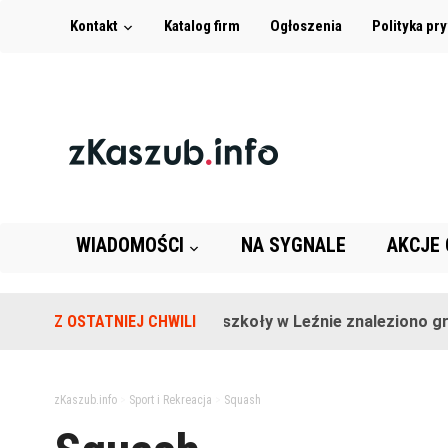
Kontakt
Katalog firm
Ogłoszenia
Polityka pr
WIADOMOŚCI
NA SYGNALE
AKCJE
Z OSTATNIEJ CHWILI
Na terenie szkoły w Leźnie znaleziono granat
zKaszub.info
>
Sport i Rekreacja
>
Squash