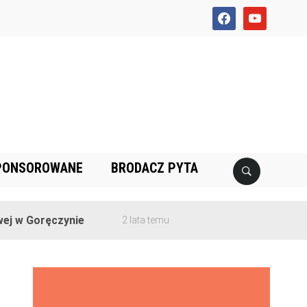
facebook
youtube
PONSOROWANE
BRODACZ PYTA
 Goręczynie
2 lata temu