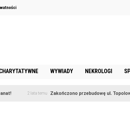
ywatności
 CHARYTATYWNE
WYWIADY
NEKROLOGI
S
!
Zakończono przebudowę ul. Topolowej w
2 lata temu