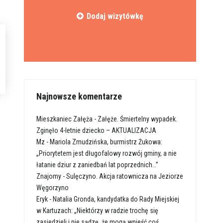
Dodaj wizytówkę
Najnowsze komentarze
Mieszkaniec Załęża
-
Załęże. Śmiertelny wypadek.
Zginęło 4-letnie dziecko – AKTUALIZACJA
Mz
-
Mariola Zmudzińska, burmistrz Żukowa:
„Priorytetem jest długofalowy rozwój gminy, a nie
łatanie dziur z zaniedbań lat poprzednich…”
Znajomy
-
Sulęczyno. Akcja ratownicza na Jeziorze
Węgorzyno
Eryk
-
Natalia Gronda, kandydatka do Rady Miejskiej
w Kartuzach: „Niektórzy w radzie trochę się
zasiedzieli i nie sądzę, że mogą wnieść coś