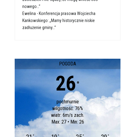
nowego…”
Ewelina
-
Konferencja prasowa Wojciecha
Kankowskiego: „Mamy historycznie niskie
zadłużenie gminy…”
POGODA
26
°
pochmurnie
wilgotność: 76%
wiatr: 6m/s zach.
Max: 27 • Min: 26
°
°
°
°