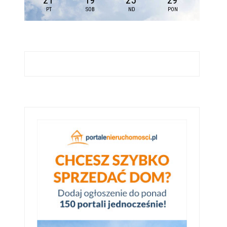
21
19
25
29
PT
SOB
ND
PON