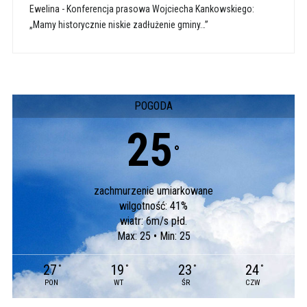
Ewelina
-
Konferencja prasowa Wojciecha Kankowskiego:
„Mamy historycznie niskie zadłużenie gminy…”
POGODA
25
°
zachmurzenie umiarkowane
wilgotność: 41%
wiatr: 6m/s płd.
Max: 25 • Min: 25
27
19
23
24
°
°
°
°
PON
WT
ŚR
CZW