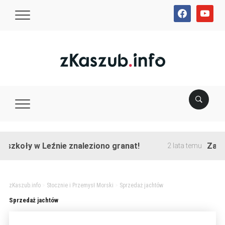
facebook
youtube
szkoły w Leźnie znaleziono granat!
Zakońc
2 lata temu
zKaszub.info
>
Stocznie i Przemysł Morski
>
Sprzedaż jachtów
Sprzedaż jachtów