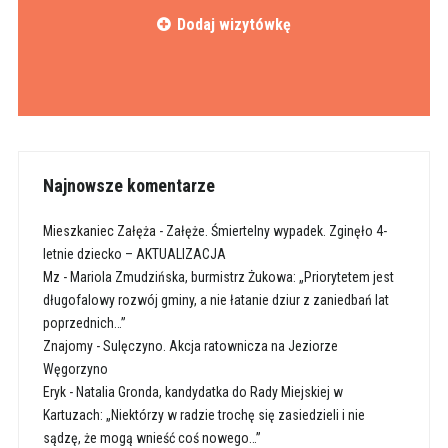
Dodaj wizytówkę
Najnowsze komentarze
Mieszkaniec Załęża
-
Załęże. Śmiertelny wypadek. Zginęło 4-
letnie dziecko – AKTUALIZACJA
Mz
-
Mariola Zmudzińska, burmistrz Żukowa: „Priorytetem jest
długofalowy rozwój gminy, a nie łatanie dziur z zaniedbań lat
poprzednich…”
Znajomy
-
Sulęczyno. Akcja ratownicza na Jeziorze
Węgorzyno
Eryk
-
Natalia Gronda, kandydatka do Rady Miejskiej w
Kartuzach: „Niektórzy w radzie trochę się zasiedzieli i nie
sądzę, że mogą wnieść coś nowego…”