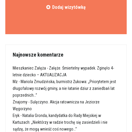
Dodaj wizytówkę
Najnowsze komentarze
Mieszkaniec Załęża
-
Załęże. Śmiertelny wypadek. Zginęło 4-
letnie dziecko – AKTUALIZACJA
Mz
-
Mariola Zmudzińska, burmistrz Żukowa: „Priorytetem jest
długofalowy rozwój gminy, a nie łatanie dziur z zaniedbań lat
poprzednich…”
Znajomy
-
Sulęczyno. Akcja ratownicza na Jeziorze
Węgorzyno
Eryk
-
Natalia Gronda, kandydatka do Rady Miejskiej w
Kartuzach: „Niektórzy w radzie trochę się zasiedzieli i nie
sądzę, że mogą wnieść coś nowego…”