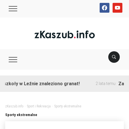
facebook
youtube
szkoły w Leźnie znaleziono granat!
Zakońc
2 lata temu
zKaszub.info
>
Sport i Rekreacja
>
Sporty ekstremalne
Sporty ekstremalne