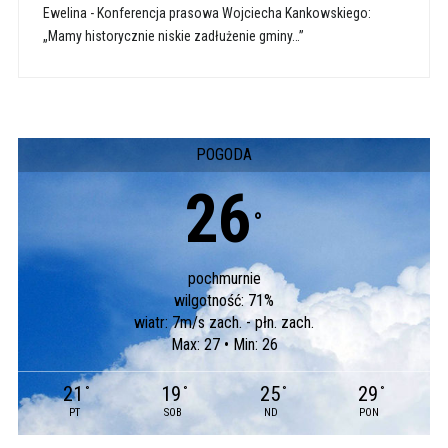
Ewelina
-
Konferencja prasowa Wojciecha Kankowskiego:
„Mamy historycznie niskie zadłużenie gminy…”
POGODA
26
°
pochmurnie
wilgotność: 71%
wiatr: 7m/s zach. - płn. zach.
Max: 27 • Min: 26
21
19
25
29
°
°
°
°
PT
SOB
ND
PON