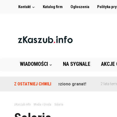
Kontakt
Katalog firm
Ogłoszenia
Polityka pr
WIADOMOŚCI
NA SYGNALE
AKCJE
enie szkoły w Leźnie znaleziono granat!
Z OSTATNIEJ CHWILI
Z
2 lata temu
zKaszub.info
>
Moda i Uroda
>
Solaria