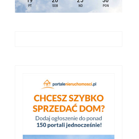
19
20
25
30
PT
SOB
ND
PON