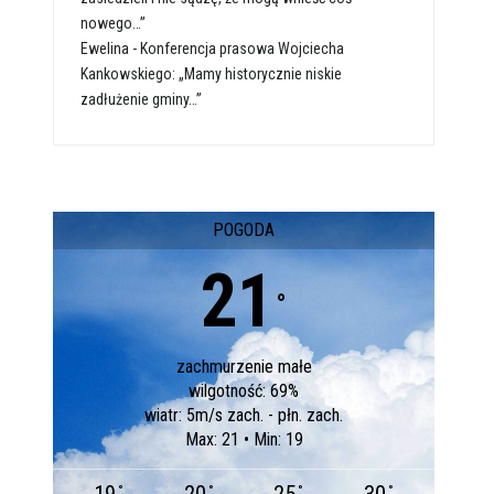
nowego…”
Ewelina
-
Konferencja prasowa Wojciecha
Kankowskiego: „Mamy historycznie niskie
zadłużenie gminy…”
POGODA
21
°
zachmurzenie małe
wilgotność: 69%
wiatr: 5m/s zach. - płn. zach.
Max: 21 • Min: 19
°
°
°
°