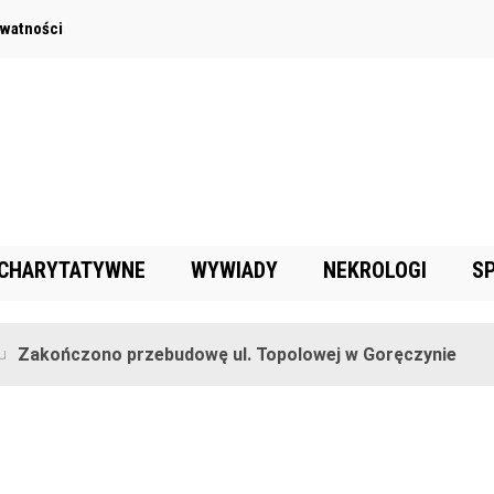
ywatności
 CHARYTATYWNE
WYWIADY
NEKROLOGI
S
akończono przebudowę ul. Topolowej w Goręczynie
2