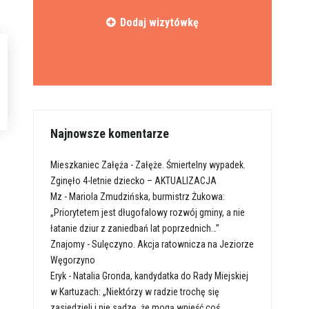
Dodaj wizytówkę
Najnowsze komentarze
Mieszkaniec Załęża
-
Załęże. Śmiertelny wypadek.
Zginęło 4-letnie dziecko – AKTUALIZACJA
Mz
-
Mariola Zmudzińska, burmistrz Żukowa:
„Priorytetem jest długofalowy rozwój gminy, a nie
łatanie dziur z zaniedbań lat poprzednich…”
Znajomy
-
Sulęczyno. Akcja ratownicza na Jeziorze
Węgorzyno
Eryk
-
Natalia Gronda, kandydatka do Rady Miejskiej
w Kartuzach: „Niektórzy w radzie trochę się
zasiedzieli i nie sądzę, że mogą wnieść coś