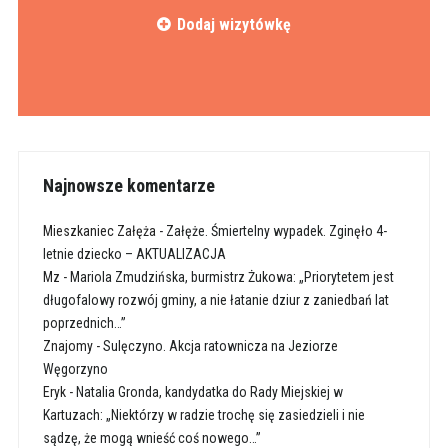
Dodaj wizytówkę
Najnowsze komentarze
Mieszkaniec Załęża
-
Załęże. Śmiertelny wypadek. Zginęło 4-
letnie dziecko – AKTUALIZACJA
Mz
-
Mariola Zmudzińska, burmistrz Żukowa: „Priorytetem jest
długofalowy rozwój gminy, a nie łatanie dziur z zaniedbań lat
poprzednich…”
Znajomy
-
Sulęczyno. Akcja ratownicza na Jeziorze
Węgorzyno
Eryk
-
Natalia Gronda, kandydatka do Rady Miejskiej w
Kartuzach: „Niektórzy w radzie trochę się zasiedzieli i nie
sądzę, że mogą wnieść coś nowego…”