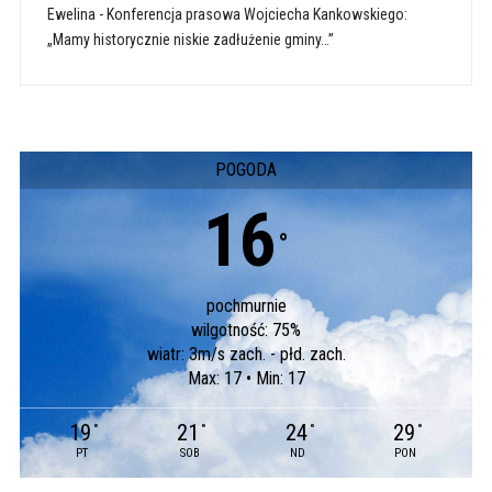
Ewelina
-
Konferencja prasowa Wojciecha Kankowskiego:
„Mamy historycznie niskie zadłużenie gminy…”
POGODA
16
°
pochmurnie
wilgotność: 75%
wiatr: 3m/s zach. - płd. zach.
Max: 17 • Min: 17
19
21
24
29
°
°
°
°
PT
SOB
ND
PON