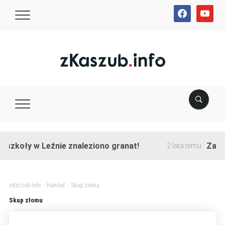
facebook
youtube
szkoły w Leźnie znaleziono granat!
Zakońc
2 lata temu
zKaszub.info
>
Handel
>
Skup złomu
Skup złomu