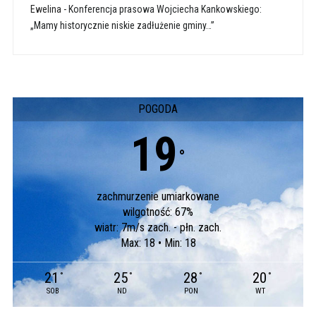
Ewelina
-
Konferencja prasowa Wojciecha Kankowskiego:
„Mamy historycznie niskie zadłużenie gminy…”
POGODA
19
°
zachmurzenie umiarkowane
wilgotność: 67%
wiatr: 7m/s zach. - płn. zach.
Max: 18 • Min: 18
21
25
28
20
°
°
°
°
SOB
ND
PON
WT