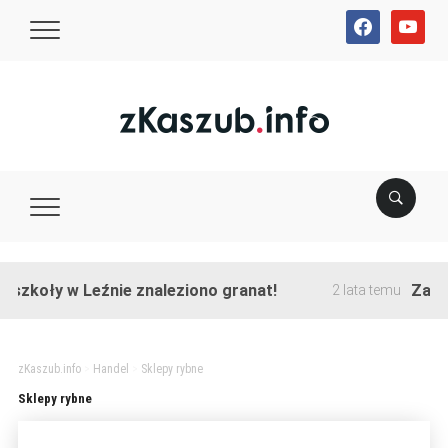
facebook
youtube
szkoły w Leźnie znaleziono granat!
Zakońc
2 lata temu
zKaszub.info
>
Handel
>
Sklepy rybne
Sklepy rybne