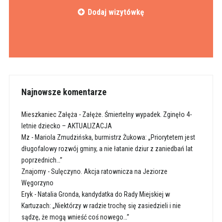
Dodaj wizytówkę
Najnowsze komentarze
Mieszkaniec Załęża
-
Załęże. Śmiertelny wypadek. Zginęło 4-
letnie dziecko – AKTUALIZACJA
Mz
-
Mariola Zmudzińska, burmistrz Żukowa: „Priorytetem jest
długofalowy rozwój gminy, a nie łatanie dziur z zaniedbań lat
poprzednich…”
Znajomy
-
Sulęczyno. Akcja ratownicza na Jeziorze
Węgorzyno
Eryk
-
Natalia Gronda, kandydatka do Rady Miejskiej w
Kartuzach: „Niektórzy w radzie trochę się zasiedzieli i nie
sądzę, że mogą wnieść coś nowego…”