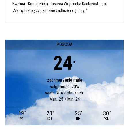
Ewelina
-
Konferencja prasowa Wojciecha Kankowskiego:
„Mamy historycznie niskie zadłużenie gminy…”
POGODA
24
°
zachmurzenie małe
wilgotność: 70%
wiatr: 7m/s płn. zach.
Max: 25 • Min: 24
19
20
25
30
°
°
°
°
PT
SOB
ND
PON