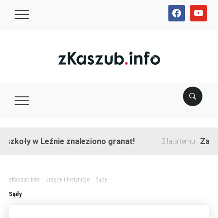
facebook
youtube
szkoły w Leźnie znaleziono granat!
Zakońc
2 lata temu
zKaszub.info
>
Urzędy i Instytucje
>
Sądy
Sądy