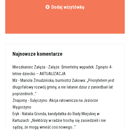
Dodaj wizytówkę
Najnowsze komentarze
Mieszkaniec Załęża
-
Załęże. Śmiertelny wypadek. Zginęło 4-
letnie dziecko – AKTUALIZACJA
Mz
-
Mariola Zmudzińska, burmistrz Żukowa: „Priorytetem jest
długofalowy rozwój gminy, a nie łatanie dziur z zaniedbań lat
poprzednich…”
Znajomy
-
Sulęczyno. Akcja ratownicza na Jeziorze
Węgorzyno
Eryk
-
Natalia Gronda, kandydatka do Rady Miejskiej w
Kartuzach: „Niektórzy w radzie trochę się zasiedzieli i nie
sądzę, że mogą wnieść coś nowego…”