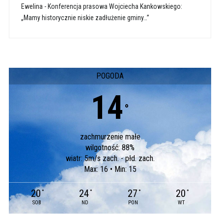
Ewelina
-
Konferencja prasowa Wojciecha Kankowskiego:
„Mamy historycznie niskie zadłużenie gminy…”
POGODA
14
°
zachmurzenie małe
wilgotność: 88%
wiatr: 5m/s zach. - płd. zach.
Max: 16 • Min: 15
20
24
27
20
°
°
°
°
SOB
ND
PON
WT