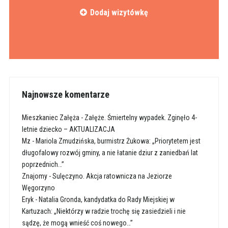
Dodaj wizytówkę
Najnowsze komentarze
Mieszkaniec Załęża
-
Załęże. Śmiertelny wypadek. Zginęło 4-
letnie dziecko – AKTUALIZACJA
Mz
-
Mariola Zmudzińska, burmistrz Żukowa: „Priorytetem jest
długofalowy rozwój gminy, a nie łatanie dziur z zaniedbań lat
poprzednich…”
Znajomy
-
Sulęczyno. Akcja ratownicza na Jeziorze
Węgorzyno
Eryk
-
Natalia Gronda, kandydatka do Rady Miejskiej w
Kartuzach: „Niektórzy w radzie trochę się zasiedzieli i nie
sądzę, że mogą wnieść coś nowego…”