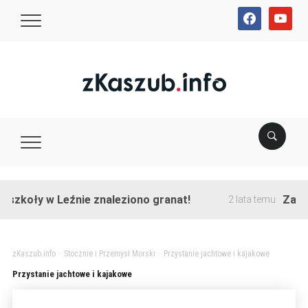
facebook
youtube
szkoły w Leźnie znaleziono granat!
Zakońc
2 lata temu
zKaszub.info
>
Stocznie i Przemysł Morski
>
Przystanie jachtowe i kajakowe
Przystanie jachtowe i kajakowe