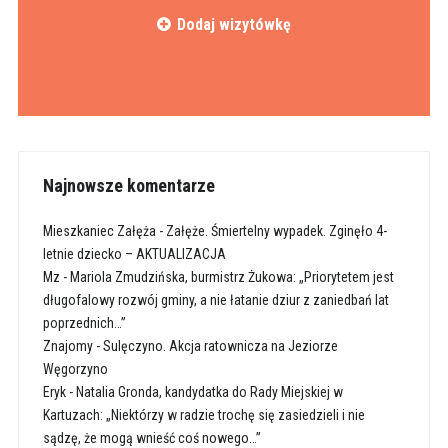
Dodaj wizytówkę
Najnowsze komentarze
Mieszkaniec Załęża
-
Załęże. Śmiertelny wypadek. Zginęło 4-
letnie dziecko – AKTUALIZACJA
Mz
-
Mariola Zmudzińska, burmistrz Żukowa: „Priorytetem jest
długofalowy rozwój gminy, a nie łatanie dziur z zaniedbań lat
poprzednich…”
Znajomy
-
Sulęczyno. Akcja ratownicza na Jeziorze
Węgorzyno
Eryk
-
Natalia Gronda, kandydatka do Rady Miejskiej w
Kartuzach: „Niektórzy w radzie trochę się zasiedzieli i nie
sądzę, że mogą wnieść coś nowego…”