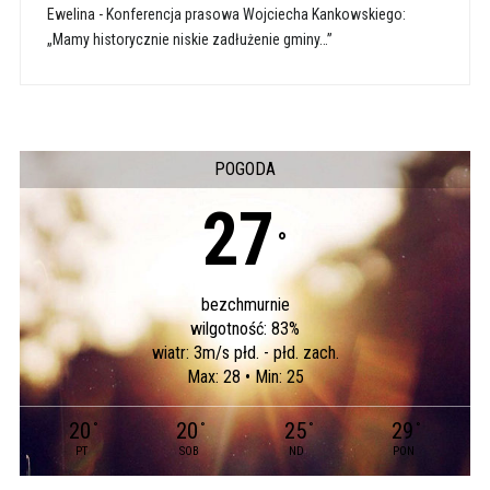
Ewelina
-
Konferencja prasowa Wojciecha Kankowskiego:
„Mamy historycznie niskie zadłużenie gminy…”
POGODA
27
°
bezchmurnie
wilgotność: 83%
wiatr: 3m/s płd. - płd. zach.
Max: 28 • Min: 25
20
20
25
29
°
°
°
°
PT
SOB
ND
PON