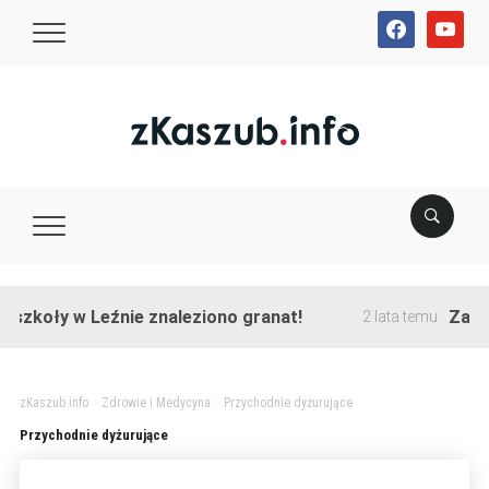
facebook
youtube
szkoły w Leźnie znaleziono granat!
Zakońc
2 lata temu
zKaszub.info
>
Zdrowie i Medycyna
>
Przychodnie dyżurujące
Przychodnie dyżurujące