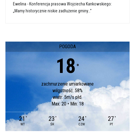
Ewelina
-
Konferencja prasowa Wojciecha Kankowskiego:
„Mamy historycznie niskie zadłużenie gminy…”
POGODA
18
°
zachmurzenie umiarkowane
wilgotność: 58%
wiatr: 5m/s płd.
Max: 20 • Min: 18
21
23
24
27
°
°
°
°
WT
ŚR
CZW
PT