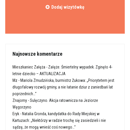
Dodaj wizytówkę
Najnowsze komentarze
Mieszkaniec Załęża
-
Załęże. Śmiertelny wypadek. Zginęło 4-
letnie dziecko – AKTUALIZACJA
Mz
-
Mariola Zmudzińska, burmistrz Żukowa: „Priorytetem jest
długofalowy rozwój gminy, a nie łatanie dziur z zaniedbań lat
poprzednich…”
Znajomy
-
Sulęczyno. Akcja ratownicza na Jeziorze
Węgorzyno
Eryk
-
Natalia Gronda, kandydatka do Rady Miejskiej w
Kartuzach: „Niektórzy w radzie trochę się zasiedzieli i nie
sądzę, że mogą wnieść coś nowego…”