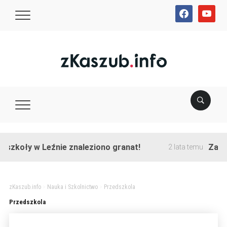
facebook
youtube
szkoły w Leźnie znaleziono granat!
Zakońc
2 lata temu
zKaszub.info
>
Nauka i Szkolnictwo
>
Przedszkola
Przedszkola