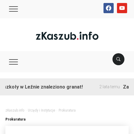
facebook
youtube
szkoły w Leźnie znaleziono granat!
Zakońc
2 lata temu
zKaszub.info
>
Urzędy i Instytucje
>
Prokuratura
Prokuratura