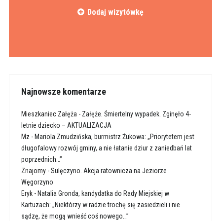
Dodaj wizytówkę
Najnowsze komentarze
Mieszkaniec Załęża
-
Załęże. Śmiertelny wypadek. Zginęło 4-
letnie dziecko – AKTUALIZACJA
Mz
-
Mariola Zmudzińska, burmistrz Żukowa: „Priorytetem jest
długofalowy rozwój gminy, a nie łatanie dziur z zaniedbań lat
poprzednich…”
Znajomy
-
Sulęczyno. Akcja ratownicza na Jeziorze
Węgorzyno
Eryk
-
Natalia Gronda, kandydatka do Rady Miejskiej w
Kartuzach: „Niektórzy w radzie trochę się zasiedzieli i nie
sądzę, że mogą wnieść coś nowego…”