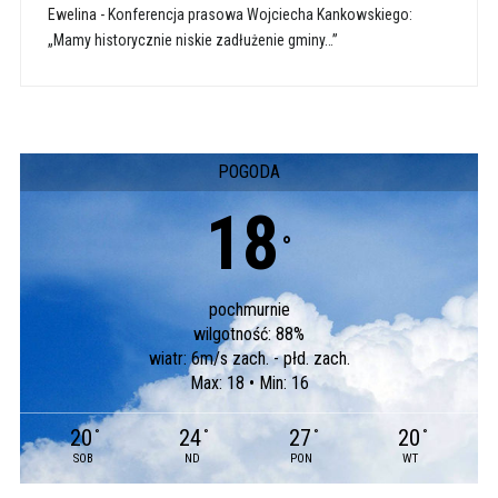
Ewelina
-
Konferencja prasowa Wojciecha Kankowskiego:
„Mamy historycznie niskie zadłużenie gminy…”
POGODA
18
°
pochmurnie
wilgotność: 88%
wiatr: 6m/s zach. - płd. zach.
Max: 18 • Min: 16
20
24
27
20
°
°
°
°
SOB
ND
PON
WT