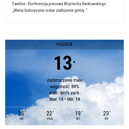
Ewelina
-
Konferencja prasowa Wojciecha Kankowskiego:
„Mamy historycznie niskie zadłużenie gminy…”
POGODA
13
°
zachmurzenie małe
wilgotność: 84%
wiatr: 4m/s zach.
Max: 14 • Min: 14
25
22
19
23
°
°
°
°
ND
PON
WT
ŚR