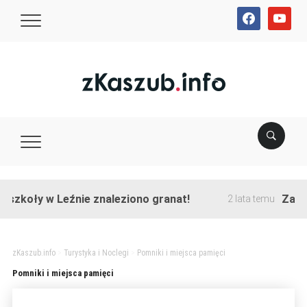
facebook
youtube
szkoły w Leźnie znaleziono granat!
Zakońc
2 lata temu
zKaszub.info
>
Turystyka i Noclegi
>
Pomniki i miejsca pamięci
Pomniki i miejsca pamięci