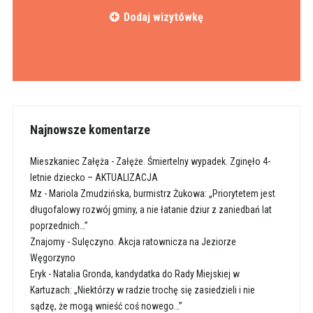
Dodaj wizytówkę
Najnowsze komentarze
Mieszkaniec Załęża
-
Załęże. Śmiertelny wypadek. Zginęło 4-
letnie dziecko – AKTUALIZACJA
Mz
-
Mariola Zmudzińska, burmistrz Żukowa: „Priorytetem jest
długofalowy rozwój gminy, a nie łatanie dziur z zaniedbań lat
poprzednich…”
Znajomy
-
Sulęczyno. Akcja ratownicza na Jeziorze
Węgorzyno
Eryk
-
Natalia Gronda, kandydatka do Rady Miejskiej w
Kartuzach: „Niektórzy w radzie trochę się zasiedzieli i nie
sądzę, że mogą wnieść coś nowego…”