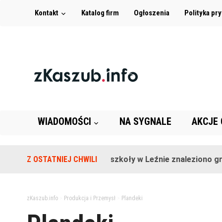
Kontakt
Katalog firm
Ogłoszenia
Polityka pr
WIADOMOŚCI
NA SYGNALE
AKCJE
Z OSTATNIEJ CHWILI
Na terenie szkoły w Leźnie znaleziono granat
zKaszub.info
>
Produkcja i Przemysł
>
Plandeki