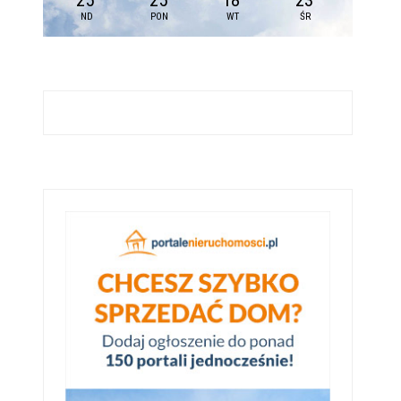
25
25
18
23
ND
PON
WT
ŚR