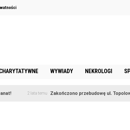
ywatności
 CHARYTATYWNE
WYWIADY
NEKROLOGI
S
!
Zakończono przebudowę ul. Topolowej w
2 lata temu