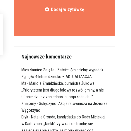
Dodaj wizytówkę
Najnowsze komentarze
Mieszkaniec Załęża
-
Załęże. Śmiertelny wypadek.
Zginęło 4-letnie dziecko – AKTUALIZACJA
Mz
-
Mariola Zmudzińska, burmistrz Żukowa:
„Priorytetem jest długofalowy rozwój gminy, a nie
łatanie dziur z zaniedbań lat poprzednich…”
Znajomy
-
Sulęczyno. Akcja ratownicza na Jeziorze
Węgorzyno
Eryk
-
Natalia Gronda, kandydatka do Rady Miejskiej
w Kartuzach: „Niektórzy w radzie trochę się
zasiedzieli i nie sądzę, że mogą wnieść coś