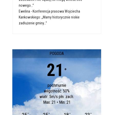
nowego…”
Ewelina
-
Konferencja prasowa Wojciecha
Kankowskiego: „Mamy historycznie niskie
zadłużenie gminy…”
POGODA
21
°
pochmurnie
wilgotność: 50%
wiatr: 5m/s płn. zach.
Max: 21 • Min: 21
°
°
°
°