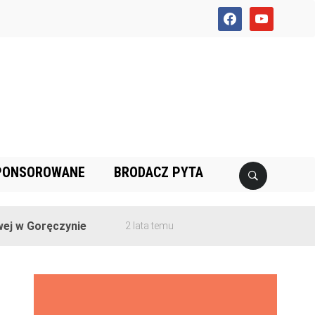
facebook
youtube
PONSOROWANE
BRODACZ PYTA
 Goręczynie
2 lata temu