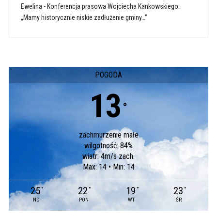
Ewelina
-
Konferencja prasowa Wojciecha Kankowskiego:
„Mamy historycznie niskie zadłużenie gminy…”
POGODA
13
°
zachmurzenie małe
wilgotność: 84%
wiatr: 4m/s zach.
Max: 14 • Min: 14
25
22
19
23
°
°
°
°
ND
PON
WT
ŚR