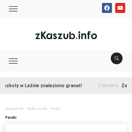
facebook
youtube
szkoły w Leźnie znaleziono granat!
Zakońc
2 lata temu
zKaszub.info
>
Moda i Uroda
>
Peruki
Peruki