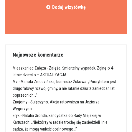
Dodaj wizytówkę
Najnowsze komentarze
Mieszkaniec Załęża
-
Załęże. Śmiertelny wypadek. Zginęło 4-
letnie dziecko – AKTUALIZACJA
Mz
-
Mariola Zmudzińska, burmistrz Żukowa: „Priorytetem jest
długofalowy rozwój gminy, a nie łatanie dziur z zaniedbań lat
poprzednich…”
Znajomy
-
Sulęczyno. Akcja ratownicza na Jeziorze
Węgorzyno
Eryk
-
Natalia Gronda, kandydatka do Rady Miejskiej w
Kartuzach: „Niektórzy w radzie trochę się zasiedzieli i nie
sądzę, że mogą wnieść coś nowego…”