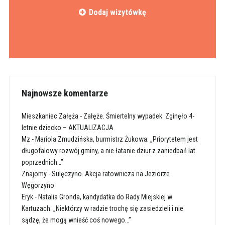
Dodaj wizytówkę
Najnowsze komentarze
Mieszkaniec Załęża
-
Załęże. Śmiertelny wypadek. Zginęło 4-
letnie dziecko – AKTUALIZACJA
Mz
-
Mariola Zmudzińska, burmistrz Żukowa: „Priorytetem jest
długofalowy rozwój gminy, a nie łatanie dziur z zaniedbań lat
poprzednich…”
Znajomy
-
Sulęczyno. Akcja ratownicza na Jeziorze
Węgorzyno
Eryk
-
Natalia Gronda, kandydatka do Rady Miejskiej w
Kartuzach: „Niektórzy w radzie trochę się zasiedzieli i nie
sądzę, że mogą wnieść coś nowego…”