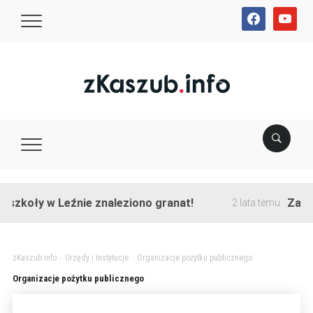
facebook
youtube
szkoły w Leźnie znaleziono granat!
Zakońc
2 lata temu
zKaszub.info
>
Urzędy i Instytucje
>
Organizacje pożytku publicznego
Organizacje pożytku publicznego