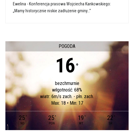
Ewelina
-
Konferencja prasowa Wojciecha Kankowskiego:
„Mamy historycznie niskie zadłużenie gminy…”
POGODA
16
°
bezchmurnie
wilgotność: 68%
wiatr: 6m/s zach. - płn. zach.
Max: 18 • Min: 17
25
25
19
22
°
°
°
°
ND
PON
WT
ŚR