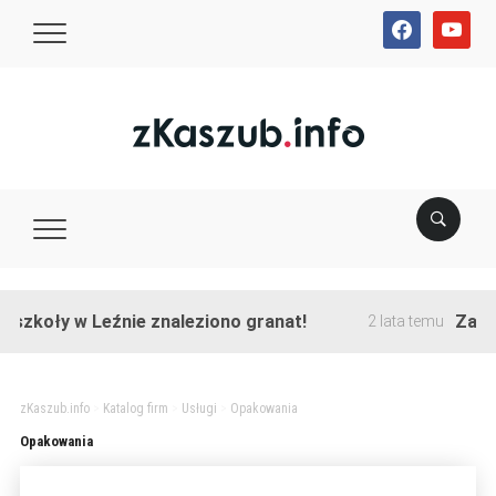
facebook
youtube
szkoły w Leźnie znaleziono granat!
Zakońc
2 lata temu
zKaszub.info
>
Katalog firm
>
Usługi
>
Opakowania
Opakowania