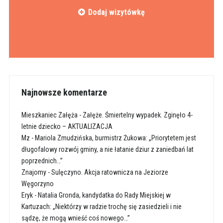
Dodaj wizytówkę
Najnowsze komentarze
Mieszkaniec Załęża
-
Załęże. Śmiertelny wypadek. Zginęło 4-
letnie dziecko – AKTUALIZACJA
Mz
-
Mariola Zmudzińska, burmistrz Żukowa: „Priorytetem jest
długofalowy rozwój gminy, a nie łatanie dziur z zaniedbań lat
poprzednich…”
Znajomy
-
Sulęczyno. Akcja ratownicza na Jeziorze
Węgorzyno
Eryk
-
Natalia Gronda, kandydatka do Rady Miejskiej w
Kartuzach: „Niektórzy w radzie trochę się zasiedzieli i nie
sądzę, że mogą wnieść coś nowego…”