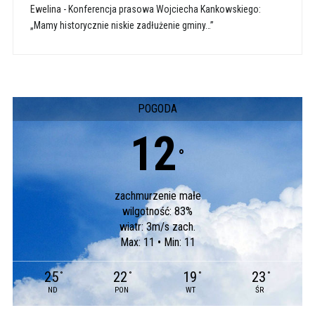
Ewelina
-
Konferencja prasowa Wojciecha Kankowskiego:
„Mamy historycznie niskie zadłużenie gminy…”
POGODA
12
°
zachmurzenie małe
wilgotność: 83%
wiatr: 3m/s zach.
Max: 11 • Min: 11
25
22
19
23
°
°
°
°
ND
PON
WT
ŚR