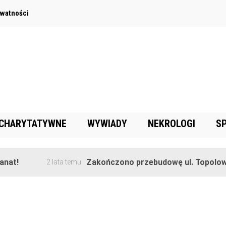
ywatności
 CHARYTATYWNE
WYWIADY
NEKROLOGI
S
!
Zakończono przebudowę ul. Topolowej w
2 lata temu