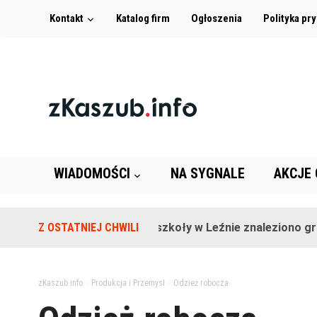
Kontakt
Katalog firm
Ogłoszenia
Polityka pr
WIADOMOŚCI
NA SYGNALE
AKCJE
Z OSTATNIEJ CHWILI
Na terenie szkoły w Leźnie znaleziono granat
zKaszub.info
>
Produkcja i Przemysł
>
Odzież robocza