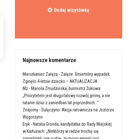
Dodaj wizytówkę
Najnowsze komentarze
Mieszkaniec Załęża
-
Załęże. Śmiertelny wypadek.
Zginęło 4-letnie dziecko – AKTUALIZACJA
Mz
-
Mariola Zmudzińska, burmistrz Żukowa:
„Priorytetem jest długofalowy rozwój gminy, a nie
łatanie dziur z zaniedbań lat poprzednich…”
Znajomy
-
Sulęczyno. Akcja ratownicza na Jeziorze
Węgorzyno
Eryk
-
Natalia Gronda, kandydatka do Rady Miejskiej
w Kartuzach: „Niektórzy w radzie trochę się
zasiedzieli i nie sądzę, że mogą wnieść coś