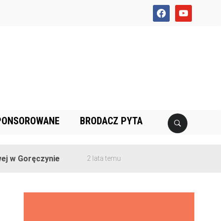
facebook
youtube
PONSOROWANE
BRODACZ PYTA
 Goręczynie
2 lata temu