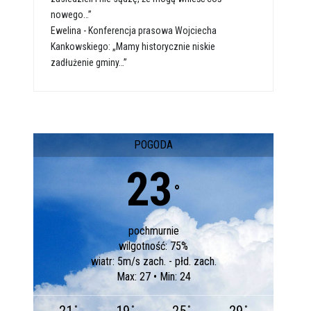
nowego…”
Ewelina
-
Konferencja prasowa Wojciecha
Kankowskiego: „Mamy historycznie niskie
zadłużenie gminy…”
POGODA
23
°
pochmurnie
wilgotność: 75%
wiatr: 5m/s zach. - płd. zach.
Max: 27 • Min: 24
°
°
°
°