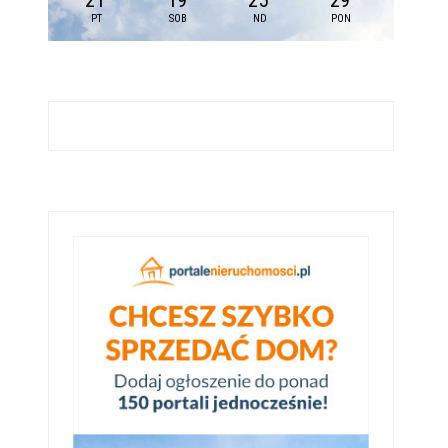
21
19
25
29
PT
SOB
ND
PON