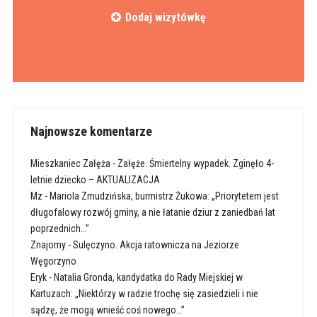
Dodaj wizytówkę
Najnowsze komentarze
Mieszkaniec Załęża
-
Załęże. Śmiertelny wypadek. Zginęło 4-
letnie dziecko – AKTUALIZACJA
Mz
-
Mariola Zmudzińska, burmistrz Żukowa: „Priorytetem jest
długofalowy rozwój gminy, a nie łatanie dziur z zaniedbań lat
poprzednich…”
Znajomy
-
Sulęczyno. Akcja ratownicza na Jeziorze
Węgorzyno
Eryk
-
Natalia Gronda, kandydatka do Rady Miejskiej w
Kartuzach: „Niektórzy w radzie trochę się zasiedzieli i nie
sądzę, że mogą wnieść coś nowego…”