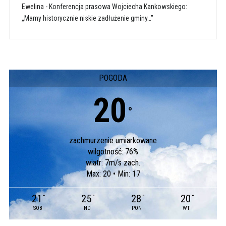
Ewelina
-
Konferencja prasowa Wojciecha Kankowskiego:
„Mamy historycznie niskie zadłużenie gminy…”
POGODA
20
°
zachmurzenie umiarkowane
wilgotność: 76%
wiatr: 7m/s zach.
Max: 20 • Min: 17
21
25
28
20
°
°
°
°
SOB
ND
PON
WT