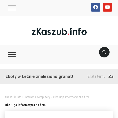
facebook
youtube
szkoły w Leźnie znaleziono granat!
Zakońc
2 lata temu
zKaszub.info
>
Internet i Komputery
>
Obsługa informatyczna firm
Obsługa informatyczna firm