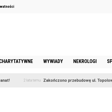
ywatności
 CHARYTATYWNE
WYWIADY
NEKROLOGI
S
!
Zakończono przebudowę ul. Topolowej w
2 lata temu