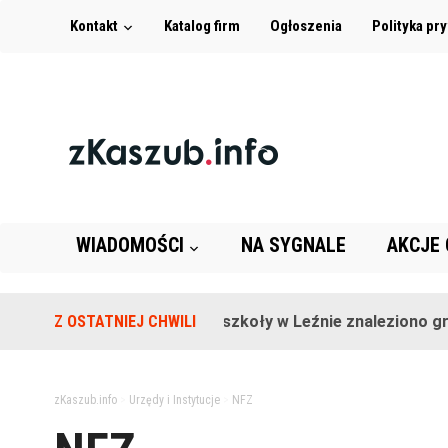
Kontakt
Katalog firm
Ogłoszenia
Polityka pr
WIADOMOŚCI
NA SYGNALE
AKCJE
Z OSTATNIEJ CHWILI
Na terenie szkoły w Leźnie znaleziono granat
zKaszub.info
>
Urzędy i Instytucje
>
NFZ