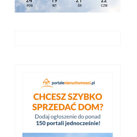
24
19
21
22
PON
WT
ŚR
CZW