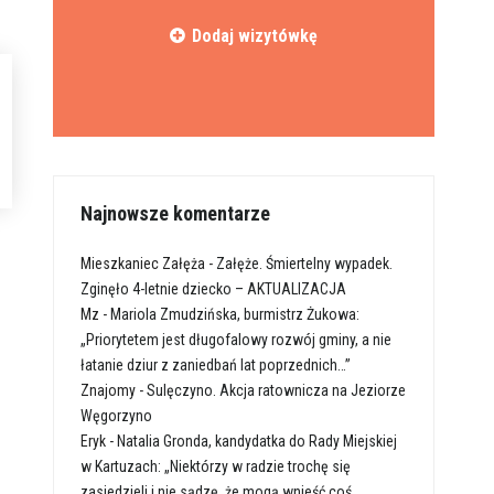
Dodaj wizytówkę
Najnowsze komentarze
Mieszkaniec Załęża
-
Załęże. Śmiertelny wypadek.
Zginęło 4-letnie dziecko – AKTUALIZACJA
Mz
-
Mariola Zmudzińska, burmistrz Żukowa:
„Priorytetem jest długofalowy rozwój gminy, a nie
łatanie dziur z zaniedbań lat poprzednich…”
Znajomy
-
Sulęczyno. Akcja ratownicza na Jeziorze
Węgorzyno
Eryk
-
Natalia Gronda, kandydatka do Rady Miejskiej
w Kartuzach: „Niektórzy w radzie trochę się
zasiedzieli i nie sądzę, że mogą wnieść coś