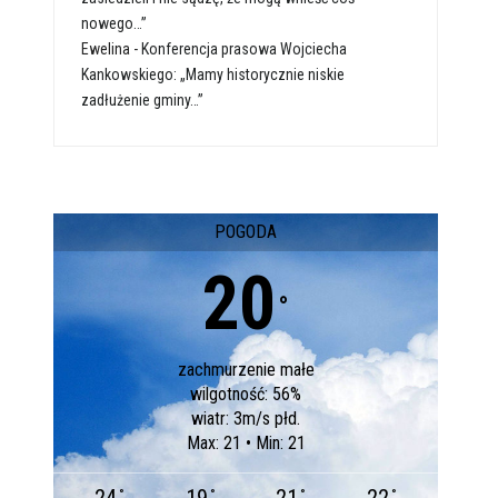
nowego…”
Ewelina
-
Konferencja prasowa Wojciecha
Kankowskiego: „Mamy historycznie niskie
zadłużenie gminy…”
POGODA
20
°
zachmurzenie małe
wilgotność: 56%
wiatr: 3m/s płd.
Max: 21 • Min: 21
°
°
°
°