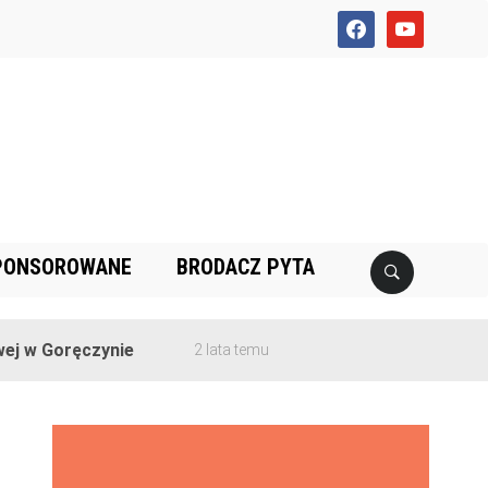
facebook
youtube
PONSOROWANE
BRODACZ PYTA
 Goręczynie
2 lata temu