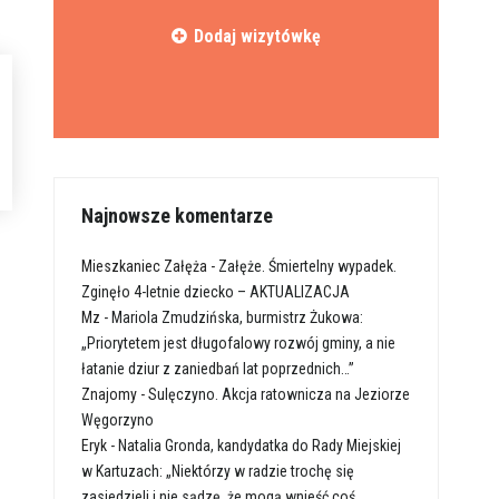
Dodaj wizytówkę
Najnowsze komentarze
Mieszkaniec Załęża
-
Załęże. Śmiertelny wypadek.
Zginęło 4-letnie dziecko – AKTUALIZACJA
Mz
-
Mariola Zmudzińska, burmistrz Żukowa:
„Priorytetem jest długofalowy rozwój gminy, a nie
łatanie dziur z zaniedbań lat poprzednich…”
Znajomy
-
Sulęczyno. Akcja ratownicza na Jeziorze
Węgorzyno
Eryk
-
Natalia Gronda, kandydatka do Rady Miejskiej
w Kartuzach: „Niektórzy w radzie trochę się
zasiedzieli i nie sądzę, że mogą wnieść coś