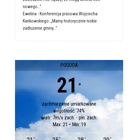
nowego…”
Ewelina
-
Konferencja prasowa Wojciecha
Kankowskiego: „Mamy historycznie niskie
zadłużenie gminy…”
POGODA
21
°
zachmurzenie umiarkowane
wilgotność: 74%
wiatr: 7m/s zach. - płn. zach.
Max: 21 • Min: 19
°
°
°
°