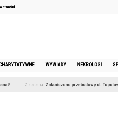
ywatności
 CHARYTATYWNE
WYWIADY
NEKROLOGI
S
!
Zakończono przebudowę ul. Topolowej w
2 lata temu