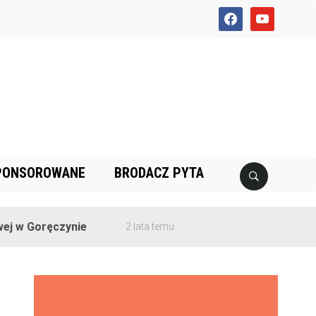
facebook
youtube
PONSOROWANE
BRODACZ PYTA
 Goręczynie
2 lata temu