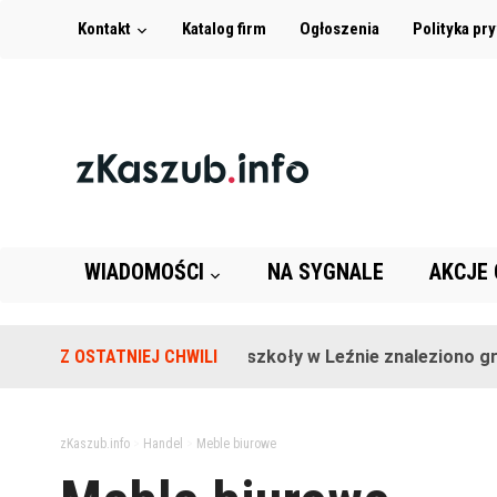
Kontakt
Katalog firm
Ogłoszenia
Polityka pr
WIADOMOŚCI
NA SYGNALE
AKCJE
Z OSTATNIEJ CHWILI
Na terenie szkoły w Leźnie znaleziono granat
zKaszub.info
>
Handel
>
Meble biurowe