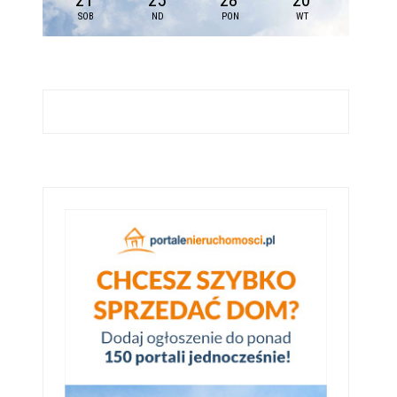
21
25
28
20
SOB
ND
PON
WT