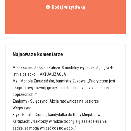
Dodaj wizytówkę
Najnowsze komentarze
Mieszkaniec Załęża
-
Załęże. Śmiertelny wypadek. Zginęło 4-
letnie dziecko – AKTUALIZACJA
Mz
-
Mariola Zmudzińska, burmistrz Żukowa: „Priorytetem jest
długofalowy rozwój gminy, a nie łatanie dziur z zaniedbań lat
poprzednich…”
Znajomy
-
Sulęczyno. Akcja ratownicza na Jeziorze
Węgorzyno
Eryk
-
Natalia Gronda, kandydatka do Rady Miejskiej w
Kartuzach: „Niektórzy w radzie trochę się zasiedzieli i nie
sądzę, że mogą wnieść coś nowego…”