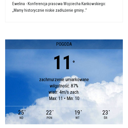
Ewelina
-
Konferencja prasowa Wojciecha Kankowskiego:
„Mamy historycznie niskie zadłużenie gminy…”
POGODA
11
°
zachmurzenie umiarkowane
wilgotność: 87%
wiatr: 4m/s zach.
Max: 11 • Min: 10
25
22
19
23
°
°
°
°
ND
PON
WT
ŚR