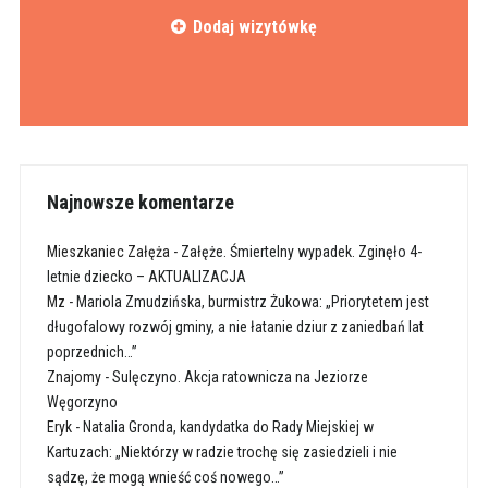
Dodaj wizytówkę
Najnowsze komentarze
Mieszkaniec Załęża
-
Załęże. Śmiertelny wypadek. Zginęło 4-
letnie dziecko – AKTUALIZACJA
Mz
-
Mariola Zmudzińska, burmistrz Żukowa: „Priorytetem jest
długofalowy rozwój gminy, a nie łatanie dziur z zaniedbań lat
poprzednich…”
Znajomy
-
Sulęczyno. Akcja ratownicza na Jeziorze
Węgorzyno
Eryk
-
Natalia Gronda, kandydatka do Rady Miejskiej w
Kartuzach: „Niektórzy w radzie trochę się zasiedzieli i nie
sądzę, że mogą wnieść coś nowego…”