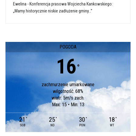
Ewelina
-
Konferencja prasowa Wojciecha Kankowskiego:
„Mamy historycznie niskie zadłużenie gminy…”
POGODA
16
°
zachmurzenie umiarkowane
wilgotność: 68%
wiatr: 5m/s zach.
Max: 15 • Min: 13
21
25
30
18
°
°
°
°
SOB
ND
PON
WT