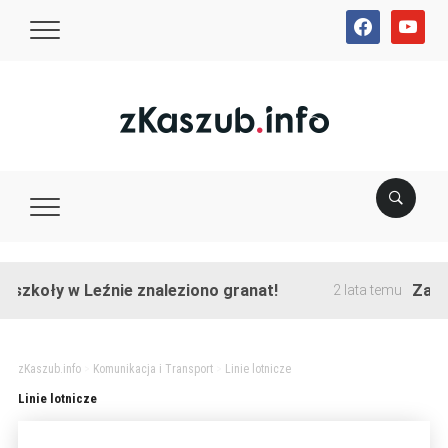
facebook
youtube
szkoły w Leźnie znaleziono granat!
Zakońc
2 lata temu
zKaszub.info
>
Komunikacja i Transport
>
Linie lotnicze
Linie lotnicze