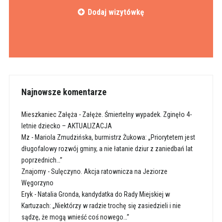
Dodaj wizytówkę
Najnowsze komentarze
Mieszkaniec Załęża
-
Załęże. Śmiertelny wypadek. Zginęło 4-
letnie dziecko – AKTUALIZACJA
Mz
-
Mariola Zmudzińska, burmistrz Żukowa: „Priorytetem jest
długofalowy rozwój gminy, a nie łatanie dziur z zaniedbań lat
poprzednich…”
Znajomy
-
Sulęczyno. Akcja ratownicza na Jeziorze
Węgorzyno
Eryk
-
Natalia Gronda, kandydatka do Rady Miejskiej w
Kartuzach: „Niektórzy w radzie trochę się zasiedzieli i nie
sądzę, że mogą wnieść coś nowego…”