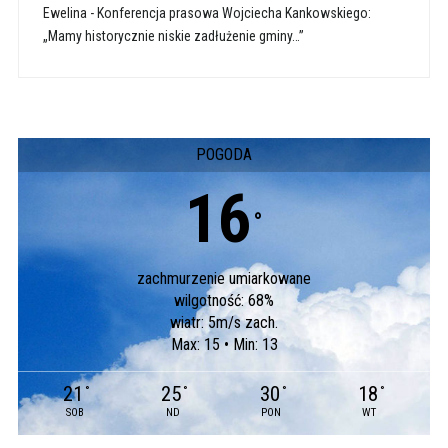
Ewelina
-
Konferencja prasowa Wojciecha Kankowskiego:
„Mamy historycznie niskie zadłużenie gminy…”
POGODA
16
°
zachmurzenie umiarkowane
wilgotność: 68%
wiatr: 5m/s zach.
Max: 15 • Min: 13
21
25
30
18
°
°
°
°
SOB
ND
PON
WT