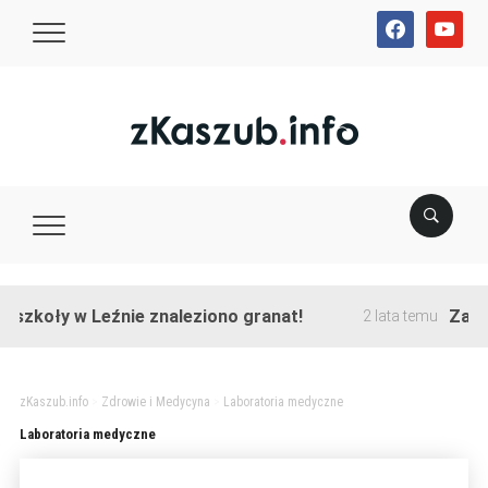
facebook
youtube
 szkoły w Leźnie znaleziono granat!
Zakońc
2 lata temu
zKaszub.info
>
Zdrowie i Medycyna
>
Laboratoria medyczne
Laboratoria medyczne