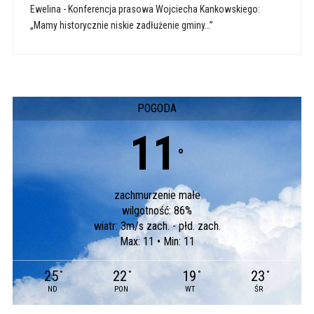
Ewelina
-
Konferencja prasowa Wojciecha Kankowskiego:
„Mamy historycznie niskie zadłużenie gminy…”
POGODA
11
°
zachmurzenie małe
wilgotność: 86%
wiatr: 3m/s zach. - płd. zach.
Max: 11 • Min: 11
25
22
19
23
°
°
°
°
ND
PON
WT
ŚR