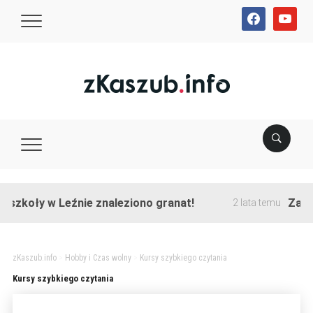
facebook
youtube
szkoły w Leźnie znaleziono granat!
Zakońc
2 lata temu
zKaszub.info
>
Hobby i Czas wolny
>
Kursy szybkiego czytania
Kursy szybkiego czytania