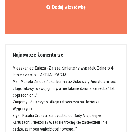
Dodaj wizytówkę
Najnowsze komentarze
Mieszkaniec Załęża
-
Załęże. Śmiertelny wypadek. Zginęło 4-
letnie dziecko – AKTUALIZACJA
Mz
-
Mariola Zmudzińska, burmistrz Żukowa: „Priorytetem jest
długofalowy rozwój gminy, a nie łatanie dziur z zaniedbań lat
poprzednich…”
Znajomy
-
Sulęczyno. Akcja ratownicza na Jeziorze
Węgorzyno
Eryk
-
Natalia Gronda, kandydatka do Rady Miejskiej w
Kartuzach: „Niektórzy w radzie trochę się zasiedzieli i nie
sądzę, że mogą wnieść coś nowego…”