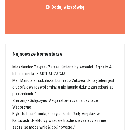
Dodaj wizytówkę
Najnowsze komentarze
Mieszkaniec Załęża
-
Załęże. Śmiertelny wypadek. Zginęło 4-
letnie dziecko – AKTUALIZACJA
Mz
-
Mariola Zmudzińska, burmistrz Żukowa: „Priorytetem jest
długofalowy rozwój gminy, a nie łatanie dziur z zaniedbań lat
poprzednich…”
Znajomy
-
Sulęczyno. Akcja ratownicza na Jeziorze
Węgorzyno
Eryk
-
Natalia Gronda, kandydatka do Rady Miejskiej w
Kartuzach: „Niektórzy w radzie trochę się zasiedzieli i nie
sądzę, że mogą wnieść coś nowego…”