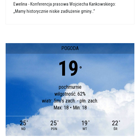
Ewelina
-
Konferencja prasowa Wojciecha Kankowskiego:
„Mamy historycznie niskie zadłużenie gminy…”
POGODA
19
°
pochmurnie
wilgotność: 62%
wiatr: 5m/s zach. - płn. zach.
Max: 18 • Min: 18
25
25
19
22
°
°
°
°
ND
PON
WT
ŚR