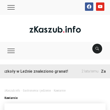
facebook
youtube
szkoły w Leźnie znaleziono granat!
Zakońc
2 lata temu
zKaszub.info
>
Gastronomia i jedzenie
>
Kawiarnie
Kawiarnie