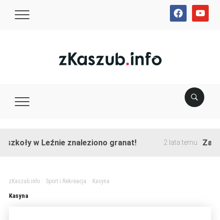
facebook
youtube
szkoły w Leźnie znaleziono granat!
Zakońc
2 lata temu
zKaszub.info
>
Sport i Rekreacja
>
Kasyna
Kasyna