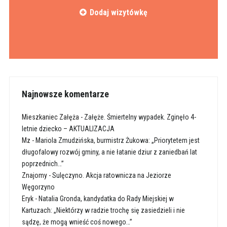
Dodaj wizytówkę
Najnowsze komentarze
Mieszkaniec Załęża
-
Załęże. Śmiertelny wypadek. Zginęło 4-
letnie dziecko – AKTUALIZACJA
Mz
-
Mariola Zmudzińska, burmistrz Żukowa: „Priorytetem jest
długofalowy rozwój gminy, a nie łatanie dziur z zaniedbań lat
poprzednich…”
Znajomy
-
Sulęczyno. Akcja ratownicza na Jeziorze
Węgorzyno
Eryk
-
Natalia Gronda, kandydatka do Rady Miejskiej w
Kartuzach: „Niektórzy w radzie trochę się zasiedzieli i nie
sądzę, że mogą wnieść coś nowego…”